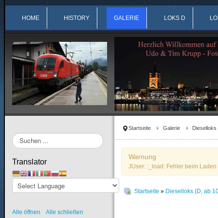
HOME
HISTORY
GALERIE
LOKS D
LO
Startseite
Galerie
Dieselloks
Suchen
...
Warnung
Translator
JUser: :_load: Fehler beim Laden 
Startseite
»
Dieselloks (D, ab 1
Alle öffnen
Alle schließen