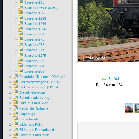
Baureihe 251
Baureihe 260 (Gravita)
Baureihe 1261
Baureihe 1263
Baureihe 1264
Baureihe 1265
Baureihe 266
Baureihe 271
Baureihe 272
Baureihe 273
Baureihe 1275
Baureihe 277
Baureihe 280
Baureihe 285
Dieselloks (D, unter 100 Km/h)
Zurück
Elektrotriebwagen (FV, 93)
Bild 84 von 124
Elektrotriebwagen (NV, 94)
Dieseltriebwagen
Bahndienstfahrzeuge
Loks aus aller Welt
Neben der Schiene
Flugzeuge
Hubschrauber
Bilder aus Köln
Bilder aus Deutschland
Bilder aus aller Welt