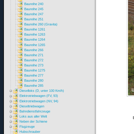
Baureihe 240
Baureihe 245
Baureihe 247
Baureihe 251
Baureihe 260 (Gravita)
Baureihe 1261
Baureihe 1263
Baureihe 1264
Baureihe 1265
Baureihe 266
Baureihe 271
Baureihe 272
Baureihe 273
Baureihe 1275
Baureihe 277
Baureihe 280
Baureihe 285
Dieselloks (D, unter 100 Km/h)
Elektrotriebwagen (FV, 93)
Elektrotriebwagen (NV, 94)
Dieseltriebwagen
Bahndienstfahrzeuge
Loks aus aller Welt
Neben der Schiene
Flugzeuge
Hubschrauber