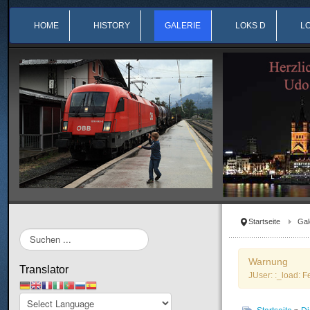
HOME
HISTORY
GALERIE
LOKS D
L
Startseite
Gal
Suchen
...
Warnung
Translator
JUser: :_load: F