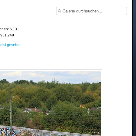
orien: 6.131
8.931.249
eist gesehen