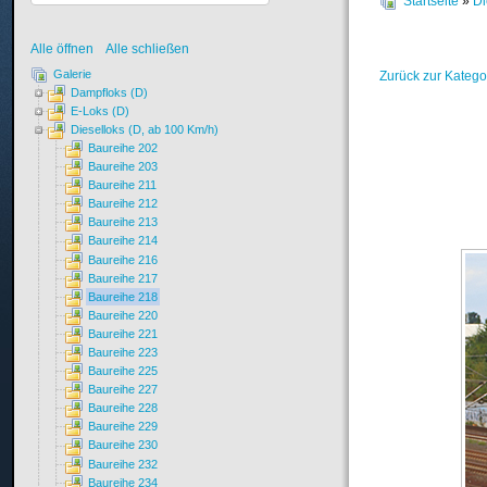
Startseite
»
Di
Alle öffnen
Alle schließen
Galerie
Zurück zur Katego
Dampfloks (D)
E-Loks (D)
Dieselloks (D, ab 100 Km/h)
Baureihe 202
Baureihe 203
Baureihe 211
Baureihe 212
Baureihe 213
Baureihe 214
Baureihe 216
Baureihe 217
Baureihe 218
Baureihe 220
Baureihe 221
Baureihe 223
Baureihe 225
Baureihe 227
Baureihe 228
Baureihe 229
Baureihe 230
Baureihe 232
Baureihe 234