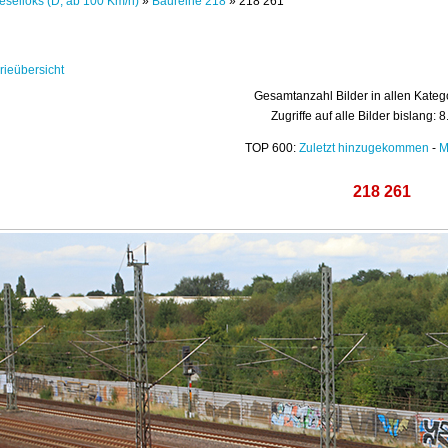
eselloks (D, ab 100 Km/h)
»
Baureihe 218
» 218 261
rieübersicht
Gesamtanzahl Bilder in allen Kateg
Zugriffe auf alle Bilder bislang: 
TOP 600:
Zuletzt hinzugekommen
-
M
218 261