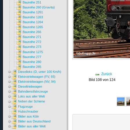
Baureihe 251
Baureihe 260 (Gravita)
Baureihe 1261
Baureihe 1263
Baureihe 1264
Baureihe 1265
Baureihe 266
Baureihe 271
Baureihe 272
Baureihe 273
Baureihe 1275
Baureihe 277
Baureihe 280
Baureihe 285
Dieselloks (D, unter 100 Km/h)
Zurück
Elektrotriebwagen (FV, 93)
Bild 108 von 124
Elektrotriebwagen (NV, 94)
Dieseltriebwagen
Bahndienstfahrzeuge
Loks aus aller Welt
Neben der Schiene
Flugzeuge
Hubschrauber
Bilder aus Köln
Bilder aus Deutschland
Bilder aus aller Welt