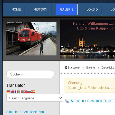
HOME
HISTORY
GALERIE
LOKS D
LO
Startseite
Galerie
Dieselloks
Suchen
...
Warnung
Translator
JUser: :_load: Fehler beim Laden 
Startseite
»
Dieselloks (D, ab 1
Alle öffnen
Alle schließen