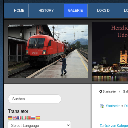
HOME
HISTORY
GALERIE
LOKS D
L
Startseite
Gal
Suchen
...
Startseite
»
Di
Translator
Zurück zur Katego