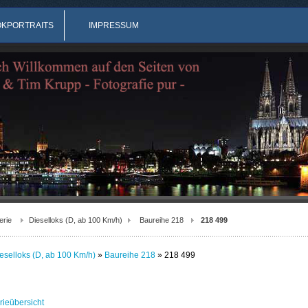
OKPORTRAITS
IMPRESSUM
erie
Dieselloks (D, ab 100 Km/h)
Baureihe 218
218 499
eselloks (D, ab 100 Km/h)
»
Baureihe 218
» 218 499
rieübersicht