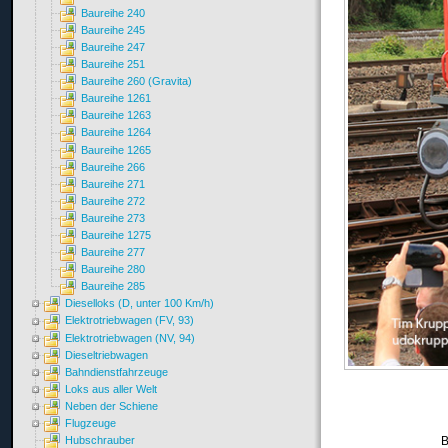
Baureihe 240
Baureihe 245
Baureihe 247
Baureihe 251
Baureihe 260 (Gravita)
Baureihe 1261
Baureihe 1263
Baureihe 1264
Baureihe 1265
Baureihe 266
Baureihe 271
Baureihe 272
Baureihe 273
Baureihe 1275
Baureihe 277
Baureihe 280
Baureihe 285
Dieselloks (D, unter 100 Km/h)
Elektrotriebwagen (FV, 93)
Elektrotriebwagen (NV, 94)
Dieseltriebwagen
Bahndienstfahrzeuge
Loks aus aller Welt
Neben der Schiene
Flugzeuge
Hubschrauber
B