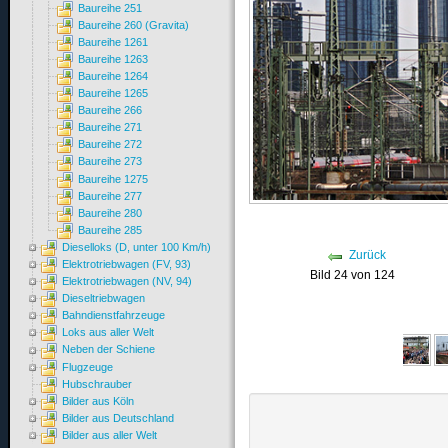
Baureihe 251
Baureihe 260 (Gravita)
Baureihe 1261
Baureihe 1263
Baureihe 1264
Baureihe 1265
Baureihe 266
Baureihe 271
Baureihe 272
Baureihe 273
Baureihe 1275
Baureihe 277
Baureihe 280
Baureihe 285
Dieselloks (D, unter 100 Km/h)
Zurück
Elektrotriebwagen (FV, 93)
Bild 24 von 124
Elektrotriebwagen (NV, 94)
Dieseltriebwagen
Bahndienstfahrzeuge
Loks aus aller Welt
Neben der Schiene
Flugzeuge
Hubschrauber
Bilder aus Köln
Bilder aus Deutschland
Bilder aus aller Welt