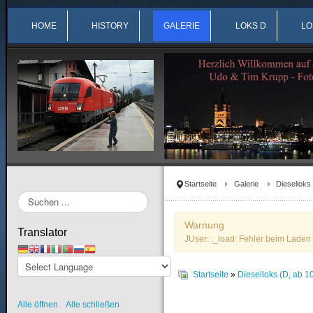
HOME
HISTORY
GALERIE
LOKS D
LO
Startseite
Galerie
Dieselloks
Suchen
...
Warnung
Translator
JUser: :_load: Fehler beim Laden 
Startseite
»
Dieselloks (D, ab 1
Alle öffnen
Alle schließen