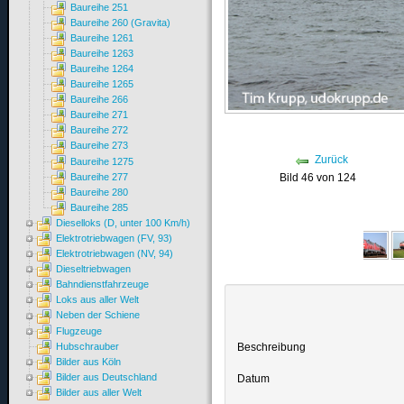
Baureihe 251
Baureihe 260 (Gravita)
Baureihe 1261
Baureihe 1263
Baureihe 1264
Baureihe 1265
Baureihe 266
Baureihe 271
Baureihe 272
Baureihe 273
Zurück
Baureihe 1275
Baureihe 277
Bild 46 von 124
Baureihe 280
Baureihe 285
Dieselloks (D, unter 100 Km/h)
Elektrotriebwagen (FV, 93)
Elektrotriebwagen (NV, 94)
Dieseltriebwagen
Bahndienstfahrzeuge
Loks aus aller Welt
Neben der Schiene
Flugzeuge
Beschreibung
Hubschrauber
Bilder aus Köln
Bilder aus Deutschland
Datum
Bilder aus aller Welt