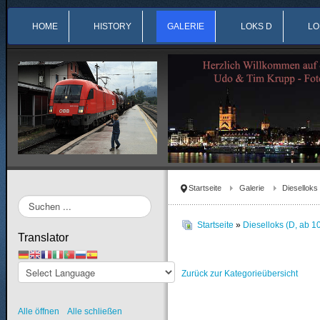
HOME
HISTORY
GALERIE
LOKS D
LO
Startseite
Galerie
Dieselloks
Suchen
...
Startseite
»
Dieselloks (D, ab 1
Translator
Zurück zur Kategorieübersicht
Alle öffnen
Alle schließen