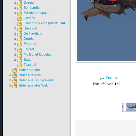
Boeing
Bombardier
British Aerospace
Cessna
Concorde (Aérospatiale-BAC)
Dassault
De Havilland
Dornier
Embraer
Fokker
Mc Donell Douglas
Saab
Transall
Hubschrauber
Bilder aus Köln
Zurück
Bilder aus Deutschland
Bild 159 von 161
Bilder aus aller Welt