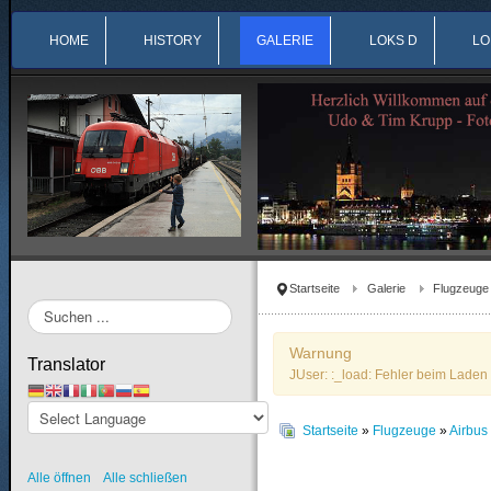
HOME
HISTORY
GALERIE
LOKS D
LO
Startseite
Galerie
Flugzeuge
Suchen
...
Warnung
Translator
JUser: :_load: Fehler beim Laden 
Startseite
»
Flugzeuge
»
Airbu
Alle öffnen
Alle schließen