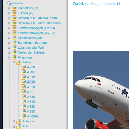
Galerie
Zurück zur Kategorieübersicht
Dampfloks (D)
E-Loks (D)
Dieselloks (D, ab 100 Km/h)
Dieselloks (D, unter 100 Km/h)
Elektrotriebwagen (FV, 93)
Elektrotriebwagen (NV, 94)
Dieseltriebwagen
Bahndienstfahrzeuge
Loks aus aller Welt
Neben der Schiene
Flugzeuge
Airbus
A 220
A-300
A 310
A 319
A 320
A 321
A 330
A 340
A 350
A 380
A 400-M
Antonow
ATR