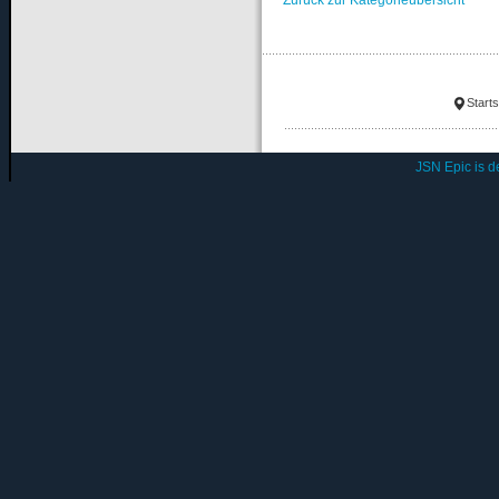
Starts
JSN Epic is 