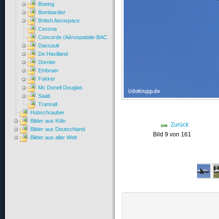
Boeing
Bombardier
British Aerospace
Cessna
Concorde (Aérospatiale-BAC)
Dassault
De Havilland
Dornier
Embraer
Fokker
Mc Donell Douglas
Saab
Transall
Hubschrauber
Bilder aus Köln
Zurück
Bilder aus Deutschland
Bild 9 von 161
Bilder aus aller Welt