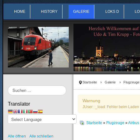
HOME
HISTORY
GALERIE
LOKS D
LO
Startseite
Galerie
Flugzeuge
Suchen
...
Warnung
Translator
JUser: :_load: Fehler beim Laden 
Startseite
»
Flugzeuge
»
Airbu
Alle öffnen
Alle schließen