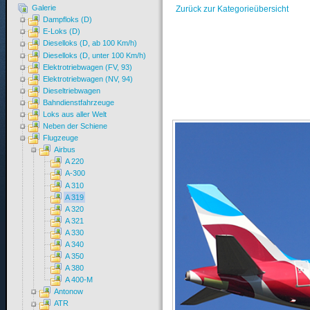
Galerie
Zurück zur Kategorieübersicht
Dampfloks (D)
E-Loks (D)
Dieselloks (D, ab 100 Km/h)
Dieselloks (D, unter 100 Km/h)
Elektrotriebwagen (FV, 93)
Elektrotriebwagen (NV, 94)
Dieseltriebwagen
Bahndienstfahrzeuge
Loks aus aller Welt
Neben der Schiene
Flugzeuge
Airbus
A 220
A-300
A 310
A 319
A 320
A 321
A 330
A 340
A 350
A 380
A 400-M
Antonow
ATR