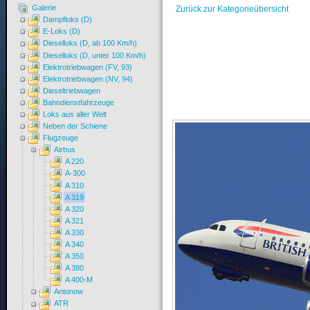
Galerie
Zurück zur Kategorieübersicht
Dampfloks (D)
E-Loks (D)
Dieselloks (D, ab 100 Km/h)
Dieselloks (D, unter 100 Km/h)
Elektrotriebwagen (FV, 93)
Elektrotriebwagen (NV, 94)
Dieseltriebwagen
Bahndienstfahrzeuge
Loks aus aller Welt
Neben der Schiene
Flugzeuge
Airbus
A 220
A-300
A 310
A 319
A 320
A 321
A 330
A 340
A 350
A 380
A 400-M
Antonow
ATR