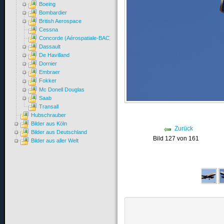
Boeing
Bombardier
British Aerospace
Cessna
Concorde (Aérospatiale-BAC)
Dassault
De Havilland
Dornier
Embraer
Fokker
Mc Donell Douglas
Saab
Transall
Hubschrauber
Bilder aus Köln
Zurück
Bilder aus Deutschland
Bild 127 von 161
Bilder aus aller Welt