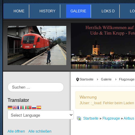
HOME
HISTORY
GALERIE
LOKS D
LO
Startseite
Galerie
Flugzeuge
Suchen
...
Warnung
Translator
JUser: :_load: Fehler beim Laden 
Startseite
»
Flugzeuge
»
Airbu
Alle öffnen
Alle schließen