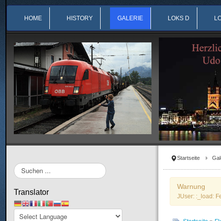
HOME
HISTORY
GALERIE
LOKS D
L
Startseite
Gal
Suchen
...
Warnung
Translator
JUser: :_load: F