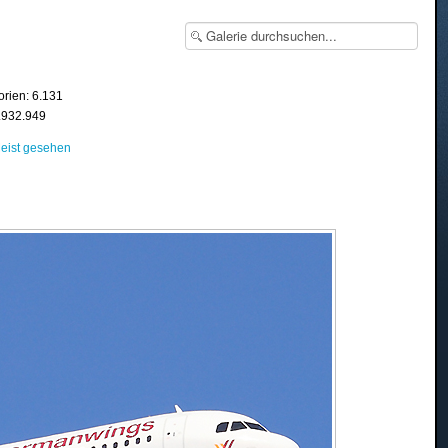
orien: 6.131
8.932.949
eist gesehen