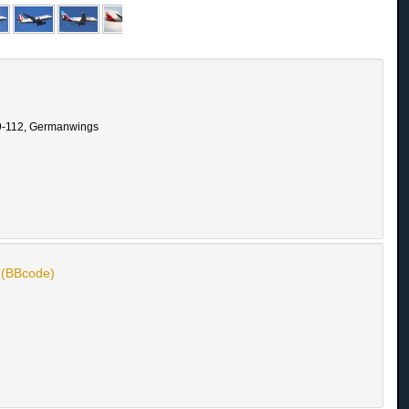
19-112, Germanwings
n (BBcode)