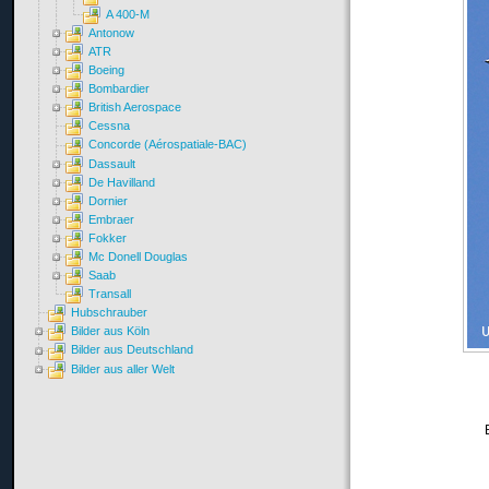
A 400-M
Antonow
ATR
Boeing
Bombardier
British Aerospace
Cessna
Concorde (Aérospatiale-BAC)
Dassault
De Havilland
Dornier
Embraer
Fokker
Mc Donell Douglas
Saab
Transall
Hubschrauber
Bilder aus Köln
Bilder aus Deutschland
Bilder aus aller Welt