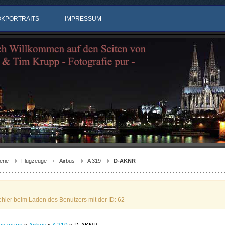
OKPORTRAITS
IMPRESSUM
erie
Flugzeuge
Airbus
A 319
D-AKNR
ehler beim Laden des Benutzers mit der ID: 62