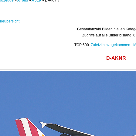
ugzeuge
»
Airbus
»
A 319
» D-AKNR
rieübersicht
Gesamtanzahl Bilder in allen Kateg
Zugriffe auf alle Bilder bislang: 
TOP 600:
Zuletzt hinzugekommen
-
M
D-AKNR