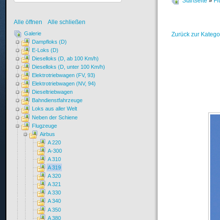
Startseite
»
Fl
Alle öffnen
Alle schließen
Galerie
Zurück zur Katego
Dampfloks (D)
E-Loks (D)
Dieselloks (D, ab 100 Km/h)
Dieselloks (D, unter 100 Km/h)
Elektrotriebwagen (FV, 93)
Elektrotriebwagen (NV, 94)
Dieseltriebwagen
Bahndienstfahrzeuge
Loks aus aller Welt
Neben der Schiene
Flugzeuge
Airbus
A 220
A-300
A 310
A 319
A 320
A 321
A 330
A 340
A 350
A 380