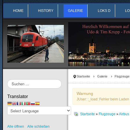
HOME
HISTORY
GALERIE
LOKS D
LO
Startseite
Galerie
Flugzeuge
Suchen
...
Warnung
Translator
JUser: :_load: Fehler beim Laden 
Startseite
»
Flugzeuge
»
Airbu
Alle öffnen
Alle schließen