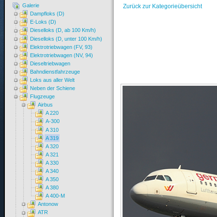
Galerie
Zurück zur Kategorieübersicht
Dampfloks (D)
E-Loks (D)
Dieselloks (D, ab 100 Km/h)
Dieselloks (D, unter 100 Km/h)
Elektrotriebwagen (FV, 93)
Elektrotriebwagen (NV, 94)
Dieseltriebwagen
Bahndienstfahrzeuge
Loks aus aller Welt
Neben der Schiene
Flugzeuge
Airbus
A 220
A-300
A 310
A 319
A 320
A 321
A 330
A 340
A 350
A 380
A 400-M
Antonow
ATR