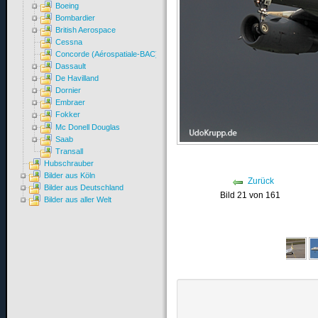
Boeing
Bombardier
British Aerospace
Cessna
Concorde (Aérospatiale-BAC)
Dassault
De Havilland
Dornier
Embraer
Fokker
Mc Donell Douglas
Saab
Transall
Hubschrauber
Bilder aus Köln
Zurück
Bilder aus Deutschland
Bild 21 von 161
Bilder aus aller Welt