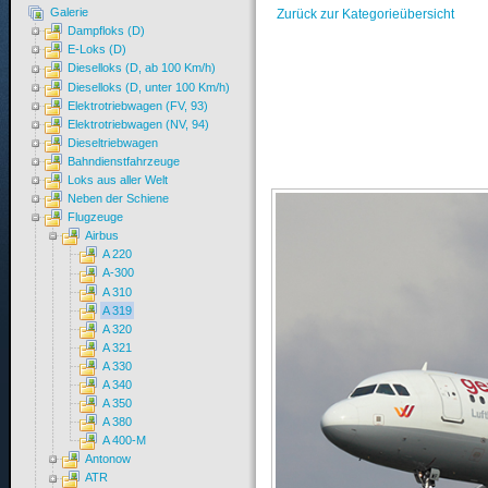
Galerie
Zurück zur Kategorieübersicht
Dampfloks (D)
E-Loks (D)
Dieselloks (D, ab 100 Km/h)
Dieselloks (D, unter 100 Km/h)
Elektrotriebwagen (FV, 93)
Elektrotriebwagen (NV, 94)
Dieseltriebwagen
Bahndienstfahrzeuge
Loks aus aller Welt
Neben der Schiene
Flugzeuge
Airbus
A 220
A-300
A 310
A 319
A 320
A 321
A 330
A 340
A 350
A 380
A 400-M
Antonow
ATR