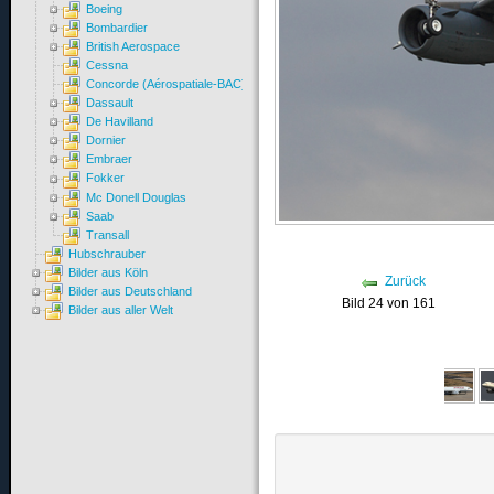
Boeing
Bombardier
British Aerospace
Cessna
Concorde (Aérospatiale-BAC)
Dassault
De Havilland
Dornier
Embraer
Fokker
Mc Donell Douglas
Saab
Transall
Hubschrauber
Bilder aus Köln
Zurück
Bilder aus Deutschland
Bild 24 von 161
Bilder aus aller Welt