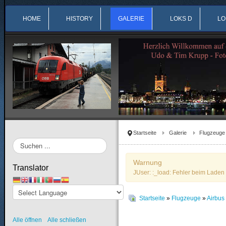
HOME
HISTORY
GALERIE
LOKS D
LO
Startseite
Galerie
Flugzeuge
Suchen
...
Warnung
Translator
JUser: :_load: Fehler beim Laden 
Startseite
»
Flugzeuge
»
Airbu
Alle öffnen
Alle schließen