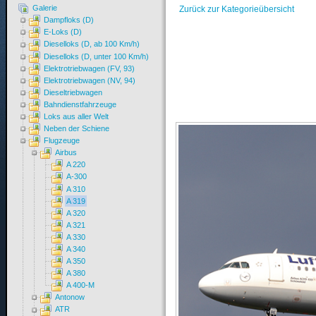
Galerie
Zurück zur Kategorieübersicht
Dampfloks (D)
E-Loks (D)
Dieselloks (D, ab 100 Km/h)
Dieselloks (D, unter 100 Km/h)
Elektrotriebwagen (FV, 93)
Elektrotriebwagen (NV, 94)
Dieseltriebwagen
Bahndienstfahrzeuge
Loks aus aller Welt
Neben der Schiene
Flugzeuge
Airbus
A 220
A-300
A 310
A 319
A 320
A 321
A 330
A 340
A 350
A 380
A 400-M
Antonow
ATR