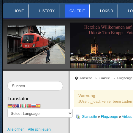
HOME
HISTORY
GALERIE
LOKS D
LO
Startseite
Galerie
Flugzeuge
Suchen
...
Warnung
Translator
JUser: :_load: Fehler beim Laden 
Startseite
»
Flugzeuge
»
Airbu
Alle öffnen
Alle schließen