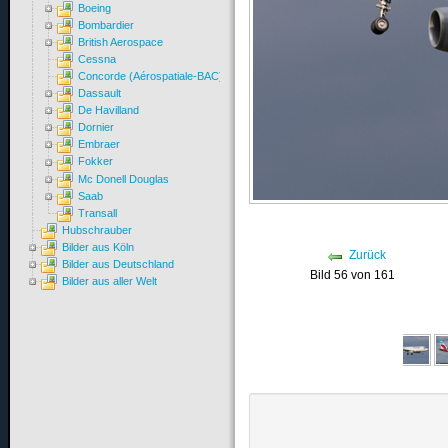
Boeing
Bombardier
British Aerospace
Cessna
Concorde (Aérospatiale-BAC)
Dassault
De Havilland
Dornier
Embraer
Fokker
Mc Donell Douglas
Saab
Transall
Hubschrauber
Bilder aus Köln
Zurück
Bilder aus Deutschland
Bild 56 von 161
Bilder aus aller Welt