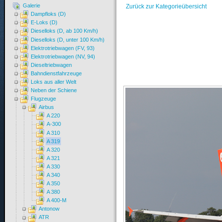
Galerie
Zurück zur Kategorieübersicht
Dampfloks (D)
E-Loks (D)
Dieselloks (D, ab 100 Km/h)
Dieselloks (D, unter 100 Km/h)
Elektrotriebwagen (FV, 93)
Elektrotriebwagen (NV, 94)
Dieseltriebwagen
Bahndienstfahrzeuge
Loks aus aller Welt
Neben der Schiene
Flugzeuge
Airbus
A 220
A-300
A 310
A 319
A 320
A 321
A 330
A 340
A 350
A 380
A 400-M
Antonow
ATR