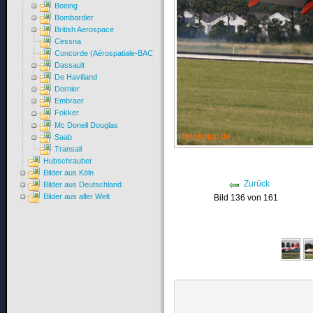
Boeing
Bombardier
British Aerospace
Cessna
Concorde (Aérospatiale-BAC)
Dassault
De Havilland
Dornier
Embraer
Fokker
Mc Donell Douglas
Saab
Transall
Hubschrauber
Bilder aus Köln
Zurück
Bilder aus Deutschland
Bilder aus aller Welt
Bild 136 von 161