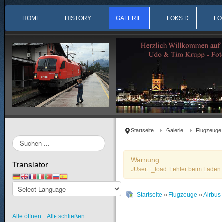
HOME
HISTORY
GALERIE
LOKS D
LO
Startseite
Galerie
Flugzeuge
Suchen
...
Warnung
Translator
JUser: :_load: Fehler beim Laden 
Startseite
»
Flugzeuge
»
Airbu
Alle öffnen
Alle schließen