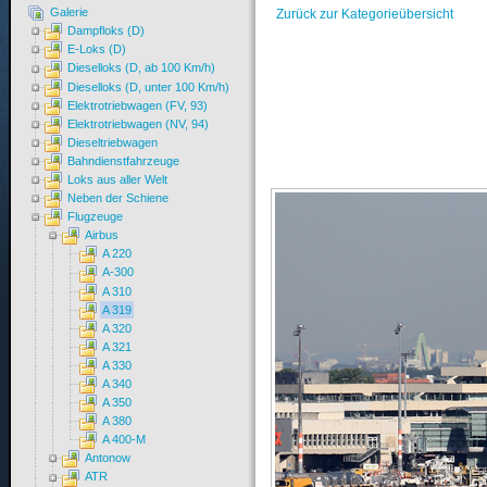
Galerie
Zurück zur Kategorieübersicht
Dampfloks (D)
E-Loks (D)
Dieselloks (D, ab 100 Km/h)
Dieselloks (D, unter 100 Km/h)
Elektrotriebwagen (FV, 93)
Elektrotriebwagen (NV, 94)
Dieseltriebwagen
Bahndienstfahrzeuge
Loks aus aller Welt
Neben der Schiene
Flugzeuge
Airbus
A 220
A-300
A 310
A 319
A 320
A 321
A 330
A 340
A 350
A 380
A 400-M
Antonow
ATR