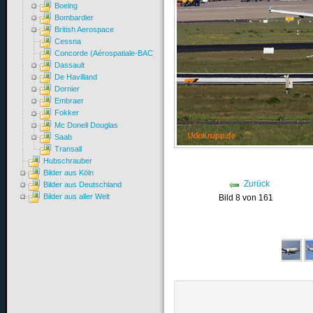
Boeing
Bombardier
British Aerospace
Cessna
Concorde (Aérospatiale-BAC)
Dassault
De Havilland
Dornier
Embraer
Fokker
Mc Donell Douglas
Saab
Transall
Hubschrauber
Bilder aus Köln
Zurück
Bilder aus Deutschland
Bilder aus aller Welt
Bild 8 von 161