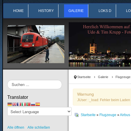
HOME
HISTORY
GALERIE
LOKS D
LO
Startseite
Galerie
Flugzeuge
Suchen
...
Warnung
Translator
JUser: :_load: Fehler beim Laden 
Startseite
»
Flugzeuge
»
Airbu
Alle öffnen
Alle schließen