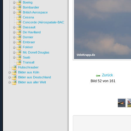
Boeing
Bombardier
British Aerospace
Cessna
Concorde (Aérospatiale-BAC)
Dassault
De Havilland
Dornier
Embraer
Fokker
Mc Donell Douglas
Saab
Transall
Hubschrauber
Bilder aus Köln
Zurück
Bilder aus Deutschland
Bild 52 von 161
Bilder aus aller Welt