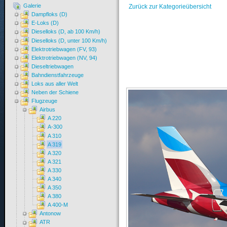
Galerie
Zurück zur Kategorieübersicht
Dampfloks (D)
E-Loks (D)
Dieselloks (D, ab 100 Km/h)
Dieselloks (D, unter 100 Km/h)
Elektrotriebwagen (FV, 93)
Elektrotriebwagen (NV, 94)
Dieseltriebwagen
Bahndienstfahrzeuge
Loks aus aller Welt
Neben der Schiene
Flugzeuge
Airbus
A 220
A-300
A 310
A 319
A 320
A 321
A 330
A 340
A 350
A 380
A 400-M
Antonow
ATR