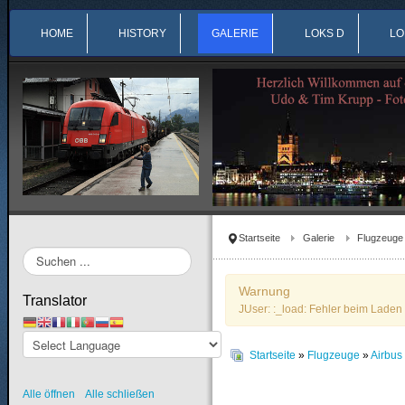
HOME
HISTORY
GALERIE
LOKS D
LO
Startseite
Galerie
Flugzeuge
Suchen
...
Warnung
Translator
JUser: :_load: Fehler beim Laden 
Startseite
»
Flugzeuge
»
Airbu
Alle öffnen
Alle schließen