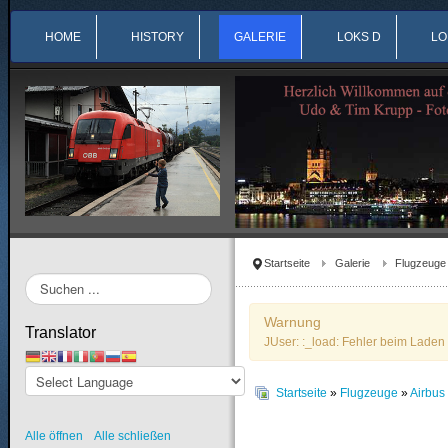
HOME
HISTORY
GALERIE
LOKS D
LO
Startseite
Galerie
Flugzeuge
Suchen
...
Warnung
Translator
JUser: :_load: Fehler beim Laden 
Startseite
»
Flugzeuge
»
Airbu
Alle öffnen
Alle schließen