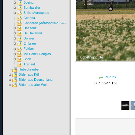
Boeing
Bombardier
British Aerospace
Cessna
Concorde (Aérospatiale-BAC)
Dassault
De Havilland
Dornier
Embraer
Fokker
Mc Donell Douglas
Saab
Transall
Hubschrauber
Bilder aus Köln
Zurück
Bilder aus Deutschland
Bild 6 von 161
Bilder aus aller Welt