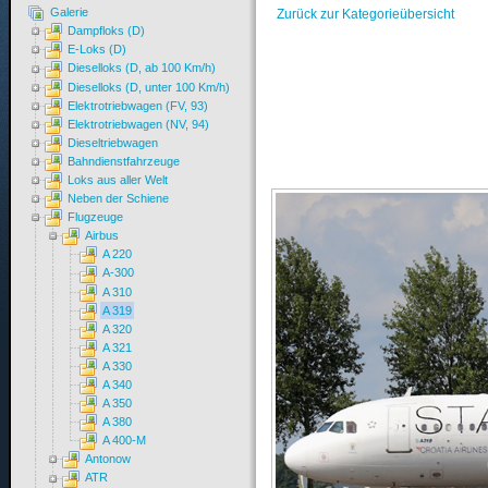
Galerie
Zurück zur Kategorieübersicht
Dampfloks (D)
E-Loks (D)
Dieselloks (D, ab 100 Km/h)
Dieselloks (D, unter 100 Km/h)
Elektrotriebwagen (FV, 93)
Elektrotriebwagen (NV, 94)
Dieseltriebwagen
Bahndienstfahrzeuge
Loks aus aller Welt
Neben der Schiene
Flugzeuge
Airbus
A 220
A-300
A 310
A 319
A 320
A 321
A 330
A 340
A 350
A 380
A 400-M
Antonow
ATR