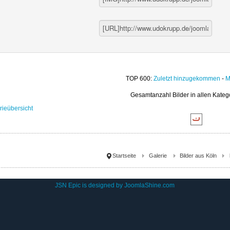
TOP 600:
Zuletzt hinzugekommen
-
M
Gesamtanzahl Bilder in allen Kateg
rieübersicht
Startseite
Galerie
Bilder aus Köln
JSN Epic is designed by
JoomlaShine.com