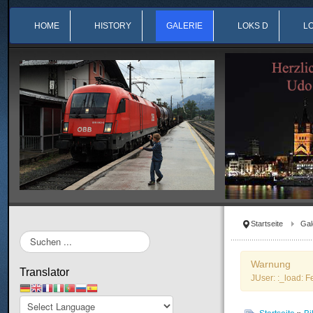
HOME
HISTORY
GALERIE
LOKS D
L
Startseite
Gal
Suchen
...
Warnung
Translator
JUser: :_load: F