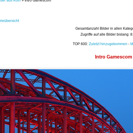
lder aus Köln
» Intro Gamescom
rieübersicht
Gesamtanzahl Bilder in allen Kateg
Zugriffe auf alle Bilder bislang: 
TOP 600:
Zuletzt hinzugekommen
-
M
Intro Gamescom