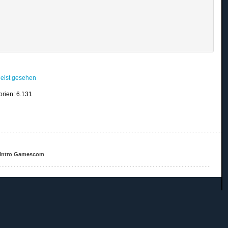
eist gesehen
orien: 6.131
Intro Gamescom