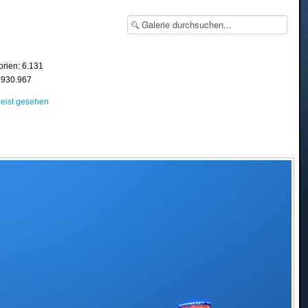
orien: 6.131
8.930.967
eist gesehen