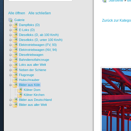
Startseite
»
Bi
Alle öffnen
Alle schließen
Galerie
Zurück zur Katego
Dampfloks (D)
E-Loks (D)
Dieselloks (D, ab 100 Km/h)
Dieselloks (D, unter 100 Km/h)
Elektrotriebwagen (FV, 93)
Elektrotriebwagen (NV, 94)
Dieseltriebwagen
Bahndienstfahrzeuge
Loks aus aller Welt
Neben der Schiene
Flugzeuge
Hubschrauber
Bilder aus Köln
Kölner Dom
Kölner Kirchen
Bilder aus Deutschland
Bilder aus aller Welt