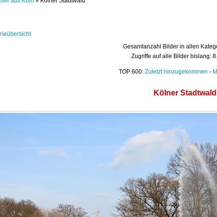
lder aus Köln
» Kölner Stadtwald
rieübersicht
Gesamtanzahl Bilder in allen Kateg
Zugriffe auf alle Bilder bislang: 
TOP 600:
Zuletzt hinzugekommen
-
M
Kölner Stadtwald