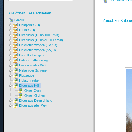
Startseite
»
Bi
Alle öffnen
Alle schließen
Galerie
Zurück zur Katego
Dampfloks (D)
E-Loks (D)
Dieselloks (D, ab 100 Km/h)
Dieselloks (D, unter 100 Km/h)
Elektrotriebwagen (FV, 93)
Elektrotriebwagen (NV, 94)
Dieseltriebwagen
Bahndienstfahrzeuge
Loks aus aller Welt
Neben der Schiene
Flugzeuge
Hubschrauber
Bilder aus Köln
Kölner Dom
Kölner Kirchen
Bilder aus Deutschland
Bilder aus aller Welt