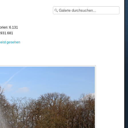
orien: 6.131
8.931.681
eist gesehen