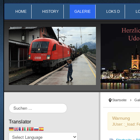
HOME
HISTORY
GALERIE
LOKS D
L
Startseite
Gal
Suchen
...
Warnung
Translator
JUser: :_load: F