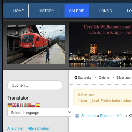
HOME
HISTORY
GALERIE
LOKS D
LO
Startseite
Galerie
Bilder aus 
Suchen
...
Warnung
Translator
JUser: :_load: Fehler beim Laden 
Startseite
»
Bilder aus Köln
» K
Alle öffnen
Alle schließen