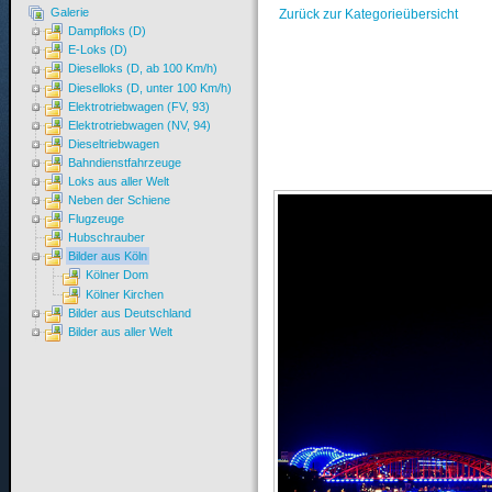
Galerie
Zurück zur Kategorieübersicht
Dampfloks (D)
E-Loks (D)
Dieselloks (D, ab 100 Km/h)
Dieselloks (D, unter 100 Km/h)
Elektrotriebwagen (FV, 93)
Elektrotriebwagen (NV, 94)
Dieseltriebwagen
Bahndienstfahrzeuge
Loks aus aller Welt
Neben der Schiene
Flugzeuge
Hubschrauber
Bilder aus Köln
Kölner Dom
Kölner Kirchen
Bilder aus Deutschland
Bilder aus aller Welt