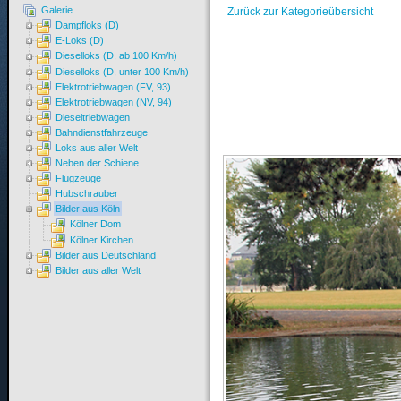
Galerie
Zurück zur Kategorieübersicht
Dampfloks (D)
E-Loks (D)
Dieselloks (D, ab 100 Km/h)
Dieselloks (D, unter 100 Km/h)
Elektrotriebwagen (FV, 93)
Elektrotriebwagen (NV, 94)
Dieseltriebwagen
Bahndienstfahrzeuge
Loks aus aller Welt
Neben der Schiene
Flugzeuge
Hubschrauber
Bilder aus Köln
Kölner Dom
Kölner Kirchen
Bilder aus Deutschland
Bilder aus aller Welt