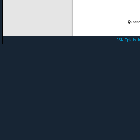
Starts
JSN Epic is 