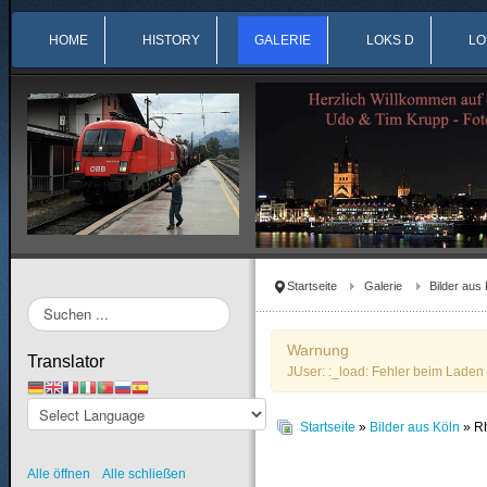
HOME
HISTORY
GALERIE
LOKS D
LO
Startseite
Galerie
Bilder aus 
Suchen
...
Warnung
Translator
JUser: :_load: Fehler beim Laden 
Startseite
»
Bilder aus Köln
» Rh
Alle öffnen
Alle schließen