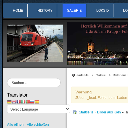
HOME
HISTORY
GALERIE
LOKS D
LO
Startseite
Galerie
Bilder aus 
Suchen
...
Warnung
Translator
JUser: :_load: Fehler beim Laden 
Startseite
»
Bilder aus Köln
» H
Alle öffnen
Alle schließen