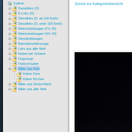
Galerie
Zurück zur Kategorieübersicht
Dampfloks (D)
E-Loks (D)
Dieselloks (D, ab 100 Km/h)
Dieselloks (D, unter 100 Km/h)
Elektrotriebwagen (FV, 93)
Elektrotriebwagen (NV, 94)
Dieseltriebwagen
Bahndienstfahrzeuge
Loks aus aller Welt
Neben der Schiene
Flugzeuge
Hubschrauber
Bilder aus Köln
Kölner Dom
Kölner Kirchen
Bilder aus Deutschland
Bilder aus aller Welt