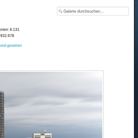
orien: 6.131
8.932.678
eist gesehen