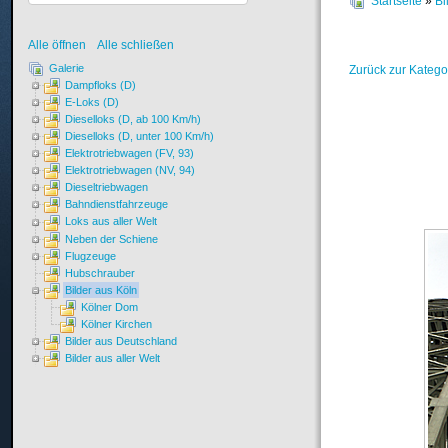
Startseite
»
Bi
Alle öffnen
Alle schließen
Galerie
Zurück zur Katego
Dampfloks (D)
E-Loks (D)
Dieselloks (D, ab 100 Km/h)
Dieselloks (D, unter 100 Km/h)
Elektrotriebwagen (FV, 93)
Elektrotriebwagen (NV, 94)
Dieseltriebwagen
Bahndienstfahrzeuge
Loks aus aller Welt
Neben der Schiene
Flugzeuge
Hubschrauber
Bilder aus Köln
Kölner Dom
Kölner Kirchen
Bilder aus Deutschland
Bilder aus aller Welt