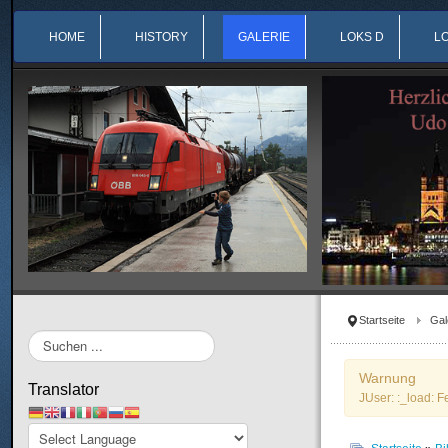
HOME
HISTORY
GALERIE
LOKS D
L
Startseite
Gal
Suchen
...
Warnung
Translator
JUser: :_load: F