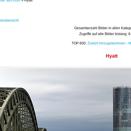
lder aus Köln
» Hyatt
rieübersicht
Gesamtanzahl Bilder in allen Kateg
Zugriffe auf alle Bilder bislang: 
TOP 600:
Zuletzt hinzugekommen
-
M
Hyatt