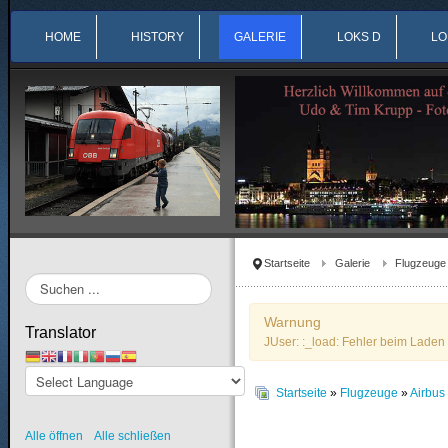
HOME
HISTORY
GALERIE
LOKS D
LO
Startseite
Galerie
Flugzeuge
Suchen
...
Warnung
Translator
JUser: :_load: Fehler beim Laden 
Startseite
»
Flugzeuge
»
Airbu
Alle öffnen
Alle schließen