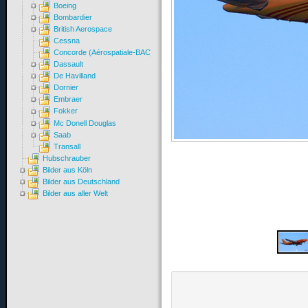
Boeing
Bombardier
British Aerospace
Cessna
Concorde (Aérospatiale-BAC)
Dassault
De Havilland
Dornier
Embraer
Fokker
Mc Donell Douglas
Saab
Transall
Hubschrauber
Bilder aus Köln
Bilder aus Deutschland
Bilder aus aller Welt