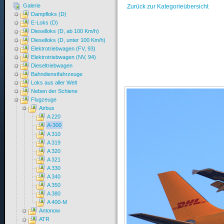
Galerie
Zurück zur Kategorieübersicht
Dampfloks (D)
E-Loks (D)
Dieselloks (D, ab 100 Km/h)
Dieselloks (D, unter 100 Km/h)
Elektrotriebwagen (FV, 93)
Elektrotriebwagen (NV, 94)
Dieseltriebwagen
Bahndienstfahrzeuge
Loks aus aller Welt
Neben der Schiene
Flugzeuge
Airbus
A 220
A-300
A 310
A 319
A 320
A 321
A 330
A 340
A 350
A 380
A 400-M
Antonow
ATR