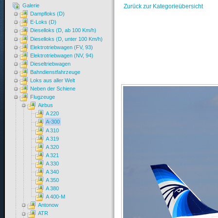
Galerie
Zurück zur Kategorieübersicht
Dampfloks (D)
E-Loks (D)
Dieselloks (D, ab 100 Km/h)
Dieselloks (D, unter 100 Km/h)
Elektrotriebwagen (FV, 93)
Elektrotriebwagen (NV, 94)
Dieseltriebwagen
Bahndienstfahrzeuge
Loks aus aller Welt
Neben der Schiene
Flugzeuge
Airbus
A 220
A-300
A 310
A 319
A 320
A 321
A 330
A 340
A 350
A 380
A 400-M
Antonow
ATR