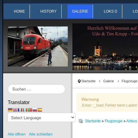
HOME
HISTORY
GALERIE
LOKS D
LO
Startseite
Galerie
Flugzeuge
Suchen
...
Warnung
Translator
JUser: :_load: Fehler beim Laden 
Startseite
»
Flugzeuge
»
Airbu
Alle öffnen
Alle schließen