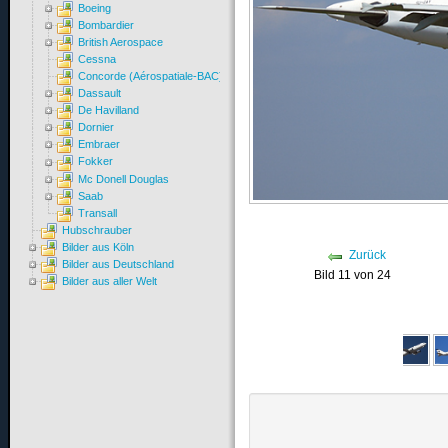
Boeing
Bombardier
British Aerospace
Cessna
Concorde (Aérospatiale-BAC)
Dassault
De Havilland
Dornier
Embraer
Fokker
Mc Donell Douglas
Saab
Transall
Hubschrauber
Bilder aus Köln
Zurück
Bilder aus Deutschland
Bild 11 von 24
Bilder aus aller Welt