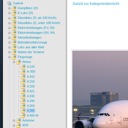
Galerie
Zurück zur Kategorieübersicht
Dampfloks (D)
E-Loks (D)
Dieselloks (D, ab 100 Km/h)
Dieselloks (D, unter 100 Km/h)
Elektrotriebwagen (FV, 93)
Elektrotriebwagen (NV, 94)
Dieseltriebwagen
Bahndienstfahrzeuge
Loks aus aller Welt
Neben der Schiene
Flugzeuge
Airbus
A 220
A-300
A 310
A 319
A 320
A 321
A 330
A 340
A 350
A 380
A 400-M
Antonow
ATR