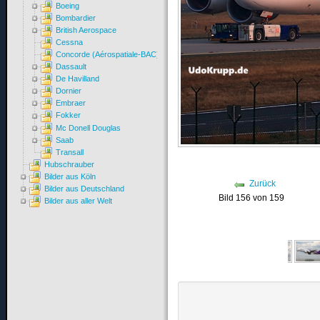
Boeing
Bombardier
British Aerospace
Cessna
Concorde (Aérospatiale-BAC)
Dassault
De Havilland
Dornier
Embraer
Fokker
Mc Donell Douglas
Saab
Transall
Hubschrauber
Bilder aus Köln
Zurück
Bilder aus Deutschland
Bild 156 von 159
Bilder aus aller Welt