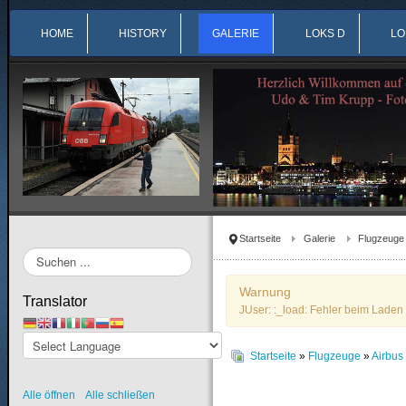
HOME
HISTORY
GALERIE
LOKS D
LO
Startseite
Galerie
Flugzeuge
Suchen
...
Warnung
Translator
JUser: :_load: Fehler beim Laden 
Startseite
»
Flugzeuge
»
Airbu
Alle öffnen
Alle schließen