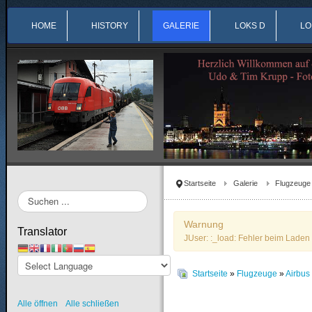
HOME
HISTORY
GALERIE
LOKS D
LO
Startseite
Galerie
Flugzeuge
Suchen
...
Warnung
Translator
JUser: :_load: Fehler beim Laden 
Startseite
»
Flugzeuge
»
Airbu
Alle öffnen
Alle schließen