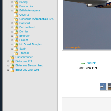
Boeing
Bombardier
British Aerospace
Cessna
Concorde (Aérospatiale-BAC)
Dassault
De Havilland
Dornier
Embraer
Fokker
Mc Donell Douglas
Saab
Transall
Hubschrauber
Bilder aus Köln
Zurück
Bilder aus Deutschland
Bild 5 von 159
Bilder aus aller Welt