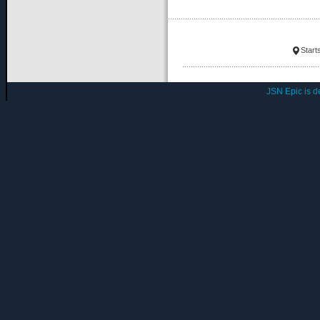
Start
JSN Epic is 