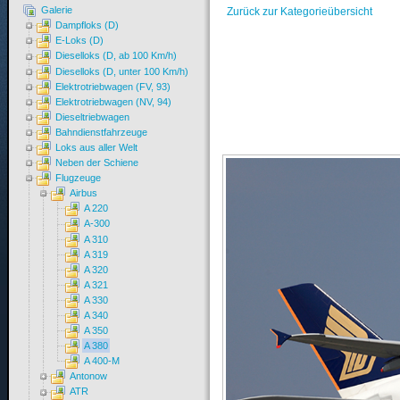
Galerie
Zurück zur Kategorieübersicht
Dampfloks (D)
E-Loks (D)
Dieselloks (D, ab 100 Km/h)
Dieselloks (D, unter 100 Km/h)
Elektrotriebwagen (FV, 93)
Elektrotriebwagen (NV, 94)
Dieseltriebwagen
Bahndienstfahrzeuge
Loks aus aller Welt
Neben der Schiene
Flugzeuge
Airbus
A 220
A-300
A 310
A 319
A 320
A 321
A 330
A 340
A 350
A 380
A 400-M
Antonow
ATR