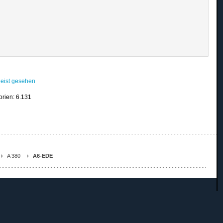
eist gesehen
orien: 6.131
A 380
A6-EDE