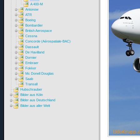
A 400-M
Antonow
ATR
Boeing
Bombardier
British Aerospace
Cessna
Concorde (Aérospatiale-BAC)
Dassault
De Havilland
Dornier
Embraer
Fokker
Mc Donell Douglas
Saab
Transall
Hubschrauber
Bilder aus Köln
Bilder aus Deutschland
Bilder aus aller Welt