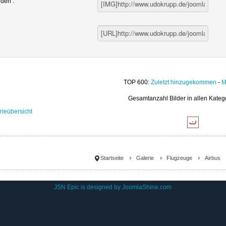
nden :
TOP 600:
Zuletzt hinzugekommen
-
M
Gesamtanzahl Bilder in allen Kateg
rieübersicht
Startseite
Galerie
Flugzeuge
Airbus
JSN Epic is designed by
JoomlaShine.com