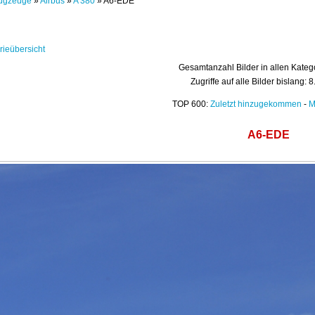
ugzeuge
»
Airbus
»
A 380
» A6-EDE
rieübersicht
Gesamtanzahl Bilder in allen Kateg
Zugriffe auf alle Bilder bislang: 
TOP 600:
Zuletzt hinzugekommen
-
M
A6-EDE