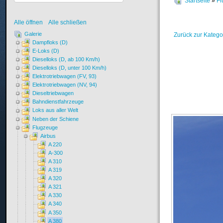
Startseite
»
Fl
Alle öffnen
Alle schließen
Galerie
Zurück zur Katego
Dampfloks (D)
E-Loks (D)
Dieselloks (D, ab 100 Km/h)
Dieselloks (D, unter 100 Km/h)
Elektrotriebwagen (FV, 93)
Elektrotriebwagen (NV, 94)
Dieseltriebwagen
Bahndienstfahrzeuge
Loks aus aller Welt
Neben der Schiene
Flugzeuge
Airbus
A 220
A-300
A 310
A 319
A 320
A 321
A 330
A 340
A 350
A 380