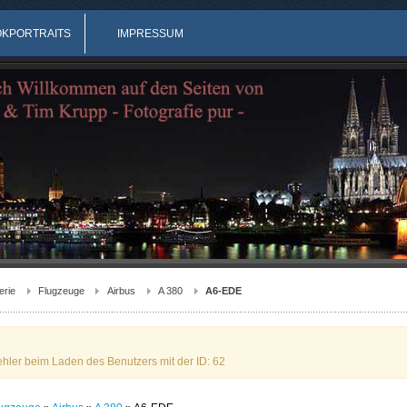
OKPORTRAITS
IMPRESSUM
erie
Flugzeuge
Airbus
A 380
A6-EDE
ehler beim Laden des Benutzers mit der ID: 62