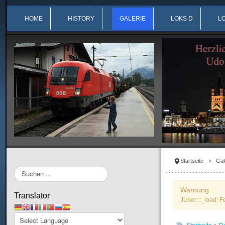
HOME
HISTORY
GALERIE
LOKS D
L
Startseite
Gal
Suchen
...
Warnung
Translator
JUser: :_load: F