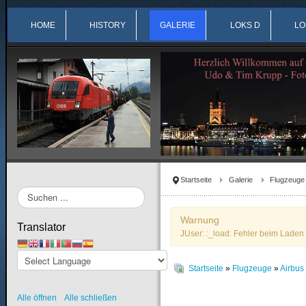
HOME
HISTORY
GALERIE
LOKS D
LO
Startseite
Galerie
Flugzeuge
Suchen
...
Warnung
Translator
JUser: :_load: Fehler beim Laden 
Startseite
»
Flugzeuge
»
Airbu
Alle öffnen
Alle schließen