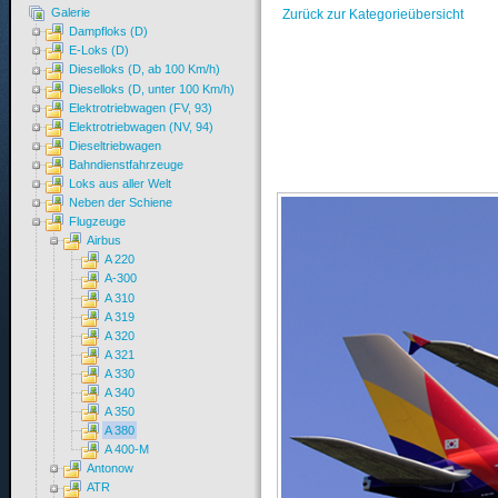
Galerie
Zurück zur Kategorieübersicht
Dampfloks (D)
E-Loks (D)
Dieselloks (D, ab 100 Km/h)
Dieselloks (D, unter 100 Km/h)
Elektrotriebwagen (FV, 93)
Elektrotriebwagen (NV, 94)
Dieseltriebwagen
Bahndienstfahrzeuge
Loks aus aller Welt
Neben der Schiene
Flugzeuge
Airbus
A 220
A-300
A 310
A 319
A 320
A 321
A 330
A 340
A 350
A 380
A 400-M
Antonow
ATR