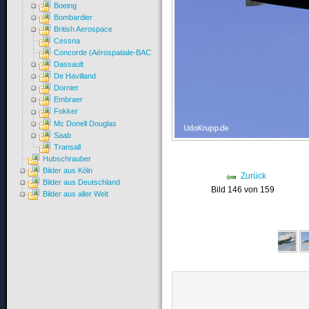
Boeing
Bombardier
British Aerospace
Cessna
Concorde (Aérospatiale-BAC)
Dassault
De Havilland
Dornier
Embraer
Fokker
Mc Donell Douglas
Saab
Transall
Hubschrauber
Bilder aus Köln
Zurück
Bilder aus Deutschland
Bild 146 von 159
Bilder aus aller Welt