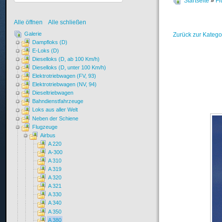
Startseite
»
Fl
Alle öffnen
Alle schließen
Galerie
Zurück zur Katego
Dampfloks (D)
E-Loks (D)
Dieselloks (D, ab 100 Km/h)
Dieselloks (D, unter 100 Km/h)
Elektrotriebwagen (FV, 93)
Elektrotriebwagen (NV, 94)
Dieseltriebwagen
Bahndienstfahrzeuge
Loks aus aller Welt
Neben der Schiene
Flugzeuge
Airbus
A 220
A-300
A 310
A 319
A 320
A 321
A 330
A 340
A 350
A 380