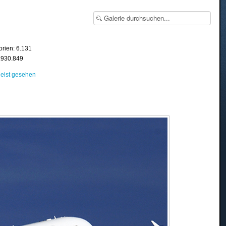
orien: 6.131
8.930.849
eist gesehen