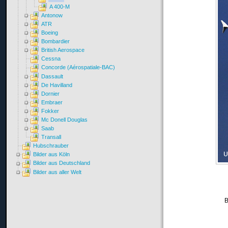
A 400-M
Antonow
ATR
Boeing
Bombardier
British Aerospace
Cessna
Concorde (Aérospatiale-BAC)
Dassault
De Havilland
Dornier
Embraer
Fokker
Mc Donell Douglas
Saab
Transall
Hubschrauber
Bilder aus Köln
Bilder aus Deutschland
Bilder aus aller Welt
B