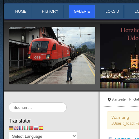
HOME
HISTORY
GALERIE
LOKS D
L
Startseite
Gal
Suchen
...
Warnung
Translator
JUser: :_load: F