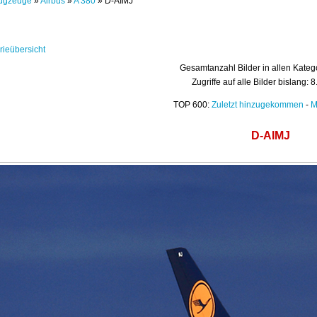
ugzeuge
»
Airbus
»
A 380
» D-AIMJ
rieübersicht
Gesamtanzahl Bilder in allen Kateg
Zugriffe auf alle Bilder bislang: 
TOP 600:
Zuletzt hinzugekommen
-
M
D-AIMJ