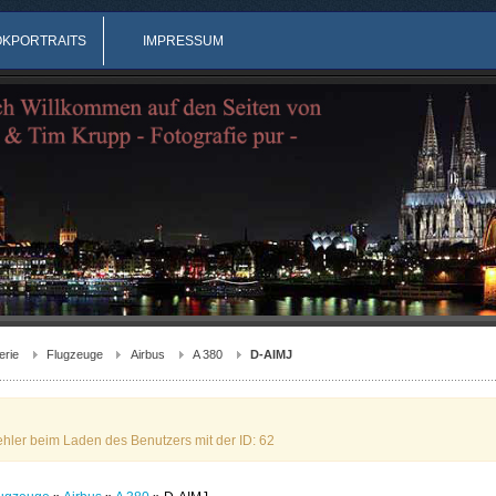
OKPORTRAITS
IMPRESSUM
erie
Flugzeuge
Airbus
A 380
D-AIMJ
ehler beim Laden des Benutzers mit der ID: 62