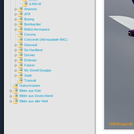
A 400-M
Antonow
ATR
Boeing
Bombardier
British Aerospace
Cessna
Concorde (Aérospatiale-BAC)
Dassault
De Havilland
Dornier
Embraer
Fokker
Mc Donell Douglas
Saab
Transall
Hubschrauber
Bilder aus Köln
Bilder aus Deutschland
Bilder aus aller Welt