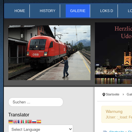
HOME
HISTORY
GALERIE
LOKS D
L
Startseite
Gal
Suchen
...
Warnung
Translator
JUser: :_load: F