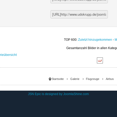
TOP 600:
Zuletzt hinzugekommen
-
M
Gesamtanzahl Bilder in allen Kateg
rieübersicht
Startseite
Galerie
Flugzeuge
Airbus
JSN Epic is designed by
JoomlaShine.com