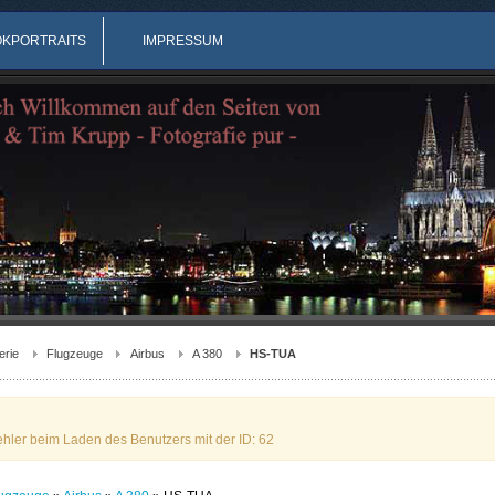
OKPORTRAITS
IMPRESSUM
erie
Flugzeuge
Airbus
A 380
HS-TUA
ehler beim Laden des Benutzers mit der ID: 62