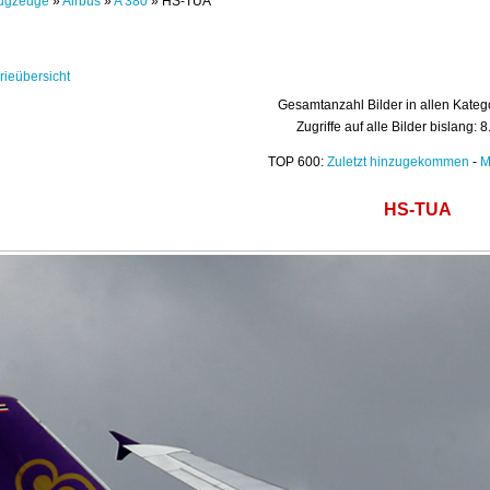
ugzeuge
»
Airbus
»
A 380
» HS-TUA
rieübersicht
Gesamtanzahl Bilder in allen Kateg
Zugriffe auf alle Bilder bislang: 
TOP 600:
Zuletzt hinzugekommen
-
M
HS-TUA