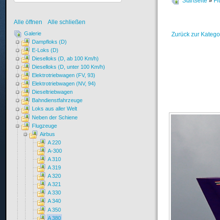
Startseite
»
Fl
Alle öffnen
Alle schließen
Galerie
Zurück zur Katego
Dampfloks (D)
E-Loks (D)
Dieselloks (D, ab 100 Km/h)
Dieselloks (D, unter 100 Km/h)
Elektrotriebwagen (FV, 93)
Elektrotriebwagen (NV, 94)
Dieseltriebwagen
Bahndienstfahrzeuge
Loks aus aller Welt
Neben der Schiene
Flugzeuge
Airbus
A 220
A-300
A 310
A 319
A 320
A 321
A 330
A 340
A 350
A 380