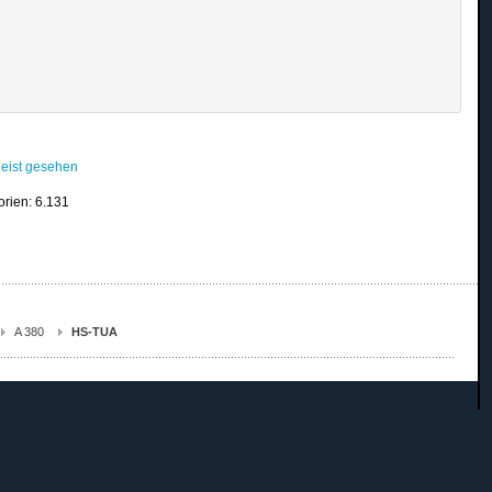
eist gesehen
orien: 6.131
A 380
HS-TUA