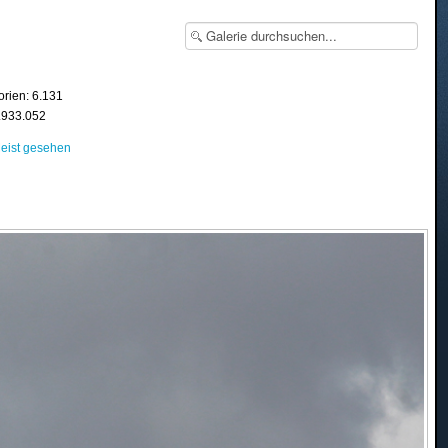
orien: 6.131
8.933.052
eist gesehen