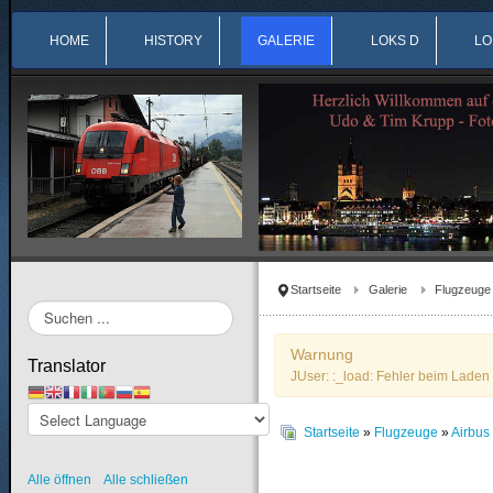
HOME
HISTORY
GALERIE
LOKS D
LO
Startseite
Galerie
Flugzeuge
Suchen
...
Warnung
Translator
JUser: :_load: Fehler beim Laden 
Startseite
»
Flugzeuge
»
Airbu
Alle öffnen
Alle schließen