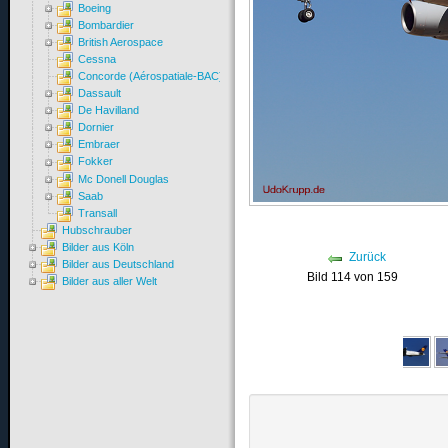
Boeing
Bombardier
British Aerospace
Cessna
Concorde (Aérospatiale-BAC)
Dassault
De Havilland
Dornier
Embraer
Fokker
Mc Donell Douglas
Saab
Transall
Hubschrauber
Bilder aus Köln
Zurück
Bilder aus Deutschland
Bild 114 von 159
Bilder aus aller Welt