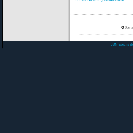
Starts
JSN Epic is 