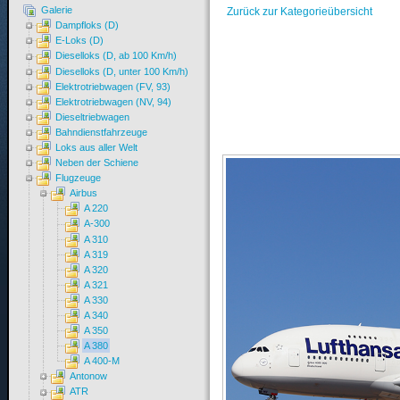
Galerie
Zurück zur Kategorieübersicht
Dampfloks (D)
E-Loks (D)
Dieselloks (D, ab 100 Km/h)
Dieselloks (D, unter 100 Km/h)
Elektrotriebwagen (FV, 93)
Elektrotriebwagen (NV, 94)
Dieseltriebwagen
Bahndienstfahrzeuge
Loks aus aller Welt
Neben der Schiene
Flugzeuge
Airbus
A 220
A-300
A 310
A 319
A 320
A 321
A 330
A 340
A 350
A 380
A 400-M
Antonow
ATR