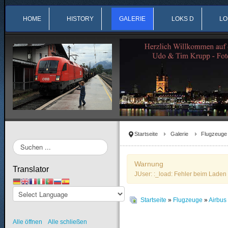
HOME
HISTORY
GALERIE
LOKS D
LO
Startseite
Galerie
Flugzeuge
Suchen
...
Warnung
Translator
JUser: :_load: Fehler beim Laden 
Startseite
»
Flugzeuge
»
Airbu
Alle öffnen
Alle schließen