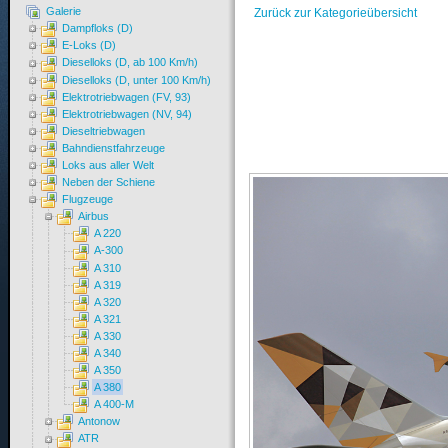
Galerie
Zurück zur Kategorieübersicht
Dampfloks (D)
E-Loks (D)
Dieselloks (D, ab 100 Km/h)
Dieselloks (D, unter 100 Km/h)
Elektrotriebwagen (FV, 93)
Elektrotriebwagen (NV, 94)
Dieseltriebwagen
Bahndienstfahrzeuge
Loks aus aller Welt
Neben der Schiene
Flugzeuge
Airbus
A 220
A-300
A 310
A 319
A 320
A 321
A 330
A 340
A 350
A 380
A 400-M
Antonow
ATR