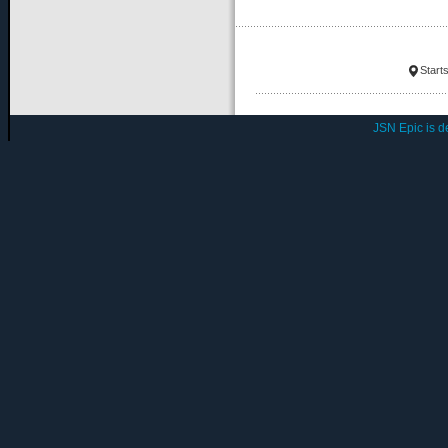
Starts
JSN Epic is 