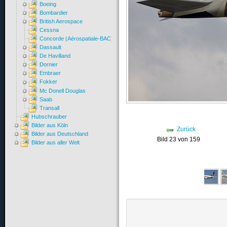
Boeing
Bombardier
British Aerospace
Cessna
Concorde (Aérospatiale-BAC)
Dassault
De Havilland
Dornier
Embraer
Fokker
Mc Donell Douglas
Saab
Transall
Hubschrauber
Bilder aus Köln
Zurück
Bilder aus Deutschland
Bild 23 von 159
Bilder aus aller Welt