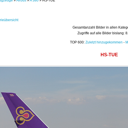
ugzeuge
»
Airbus
»
A 380
» HS-TUE
rieübersicht
Gesamtanzahl Bilder in allen Kateg
Zugriffe auf alle Bilder bislang: 
TOP 600:
Zuletzt hinzugekommen
-
M
HS-TUE