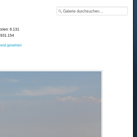
orien: 6.131
8.931.154
eist gesehen