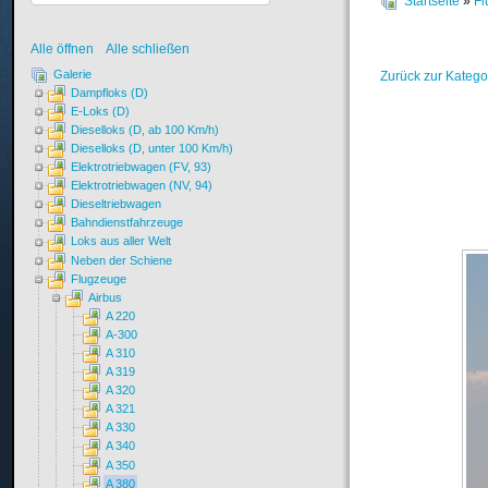
Startseite
»
Fl
Alle öffnen
Alle schließen
Galerie
Zurück zur Katego
Dampfloks (D)
E-Loks (D)
Dieselloks (D, ab 100 Km/h)
Dieselloks (D, unter 100 Km/h)
Elektrotriebwagen (FV, 93)
Elektrotriebwagen (NV, 94)
Dieseltriebwagen
Bahndienstfahrzeuge
Loks aus aller Welt
Neben der Schiene
Flugzeuge
Airbus
A 220
A-300
A 310
A 319
A 320
A 321
A 330
A 340
A 350
A 380