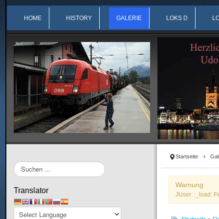
HOME
HISTORY
GALERIE
LOKS D
L
Startseite
Gal
Suchen
...
Warnung
Translator
JUser: :_load: F