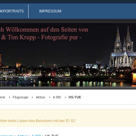
OKPORTRAITS
IMPRESSUM
erie
Flugzeuge
Airbus
A 380
HS-TUE
ehler beim Laden des Benutzers mit der ID: 62