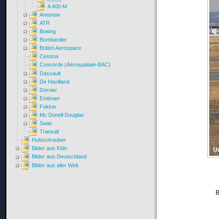
A 400-M
Antonow
ATR
Boeing
Bombardier
British Aerospace
Cessna
Concorde (Aérospatiale-BAC)
Dassault
De Havilland
Dornier
Embraer
Fokker
Mc Donell Douglas
Saab
Transall
Hubschrauber
Bilder aus Köln
Bilder aus Deutschland
Bilder aus aller Welt
B