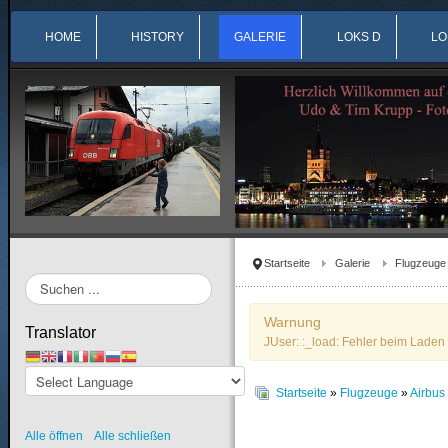
HOME
HISTORY
GALERIE
LOKS D
LO
Startseite
Galerie
Flugzeuge
Suchen
...
Warnung
Translator
JUser: :_load: Fehler beim Laden 
Startseite
»
Flugzeuge
»
Airbu
Alle öffnen
Alle schließen