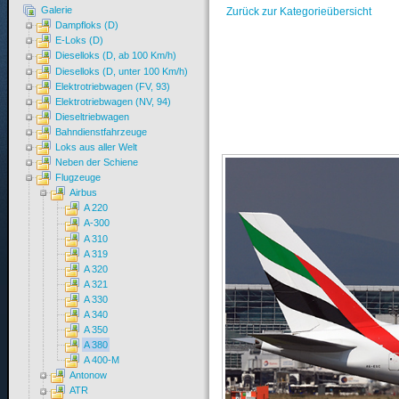
Galerie
Zurück zur Kategorieübersicht
Dampfloks (D)
E-Loks (D)
Dieselloks (D, ab 100 Km/h)
Dieselloks (D, unter 100 Km/h)
Elektrotriebwagen (FV, 93)
Elektrotriebwagen (NV, 94)
Dieseltriebwagen
Bahndienstfahrzeuge
Loks aus aller Welt
Neben der Schiene
Flugzeuge
Airbus
A 220
A-300
A 310
A 319
A 320
A 321
A 330
A 340
A 350
A 380
A 400-M
Antonow
ATR