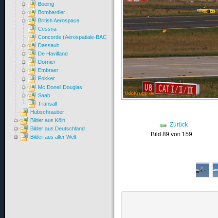
Boeing
Bombardier
British Aerospace
Cessna
Concorde (Aérospatiale-BAC)
Dassault
De Havilland
Dornier
Embraer
Fokker
Mc Donell Douglas
Saab
Transall
Hubschrauber
Bilder aus Köln
Zurück
Bilder aus Deutschland
Bild 89 von 159
Bilder aus aller Welt