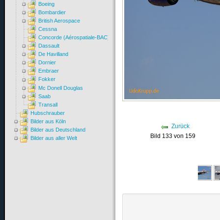
Boeing
Bombardier
British Aerospace
Cessna
Concorde (Aérospatiale-BAC)
Dassault
De Havilland
Dornier
Embraer
Fokker
Mc Donell Douglas
Saab
Transall
Hubschrauber
Bilder aus Köln
Zurück
Bilder aus Deutschland
Bild 133 von 159
Bilder aus aller Welt