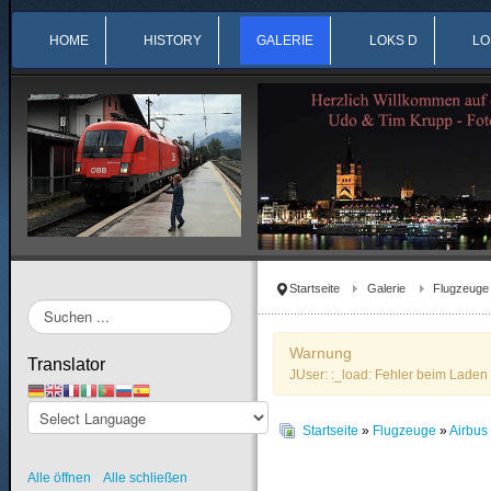
HOME
HISTORY
GALERIE
LOKS D
LO
Startseite
Galerie
Flugzeuge
Suchen
...
Warnung
Translator
JUser: :_load: Fehler beim Laden 
Startseite
»
Flugzeuge
»
Airbu
Alle öffnen
Alle schließen