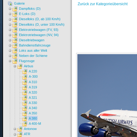
Galerie
Zurück zur Kategorieübersicht
Dampfloks (D)
E-Loks (D)
Dieselloks (D, ab 100 Km/h)
Dieselloks (D, unter 100 Km/h)
Elektrotriebwagen (FV, 93)
Elektrotriebwagen (NV, 94)
Dieseltriebwagen
Bahndienstfahrzeuge
Loks aus aller Welt
Neben der Schiene
Flugzeuge
Airbus
A 220
A-300
A 310
A 319
A 320
A 321
A 330
A 340
A 350
A 380
A 400-M
Antonow
ATR