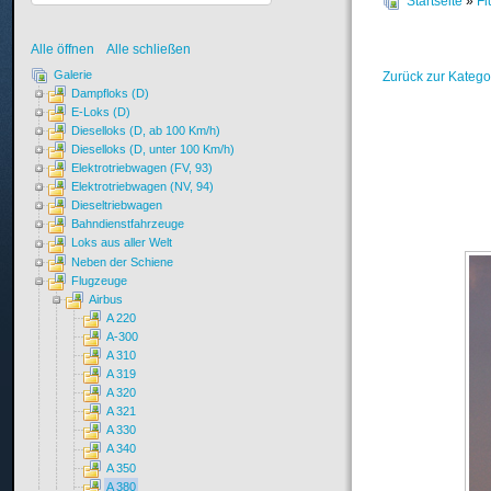
Startseite
»
Fl
Alle öffnen
Alle schließen
Galerie
Zurück zur Katego
Dampfloks (D)
E-Loks (D)
Dieselloks (D, ab 100 Km/h)
Dieselloks (D, unter 100 Km/h)
Elektrotriebwagen (FV, 93)
Elektrotriebwagen (NV, 94)
Dieseltriebwagen
Bahndienstfahrzeuge
Loks aus aller Welt
Neben der Schiene
Flugzeuge
Airbus
A 220
A-300
A 310
A 319
A 320
A 321
A 330
A 340
A 350
A 380