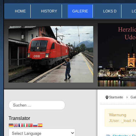
HOME
HISTORY
GALERIE
LOKS D
L
Startseite
Gal
Suchen
...
Warnung
Translator
JUser: :_load: F