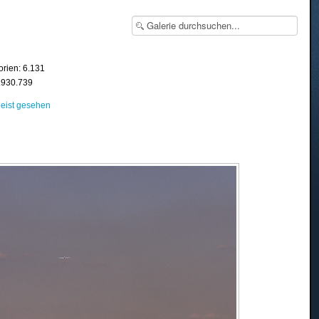
orien: 6.131
8.930.739
eist gesehen