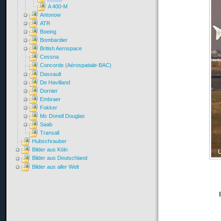
A 400-M
Antonow
ATR
Boeing
Bombardier
British Aerospace
Cessna
Concorde (Aérospatiale-BAC)
Dassault
De Havilland
Dornier
Embraer
Fokker
Mc Donell Douglas
Saab
Transall
Hubschrauber
Bilder aus Köln
Bilder aus Deutschland
Bilder aus aller Welt