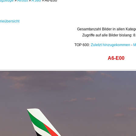
ugzeuge
»
Airbus
»
A 380
» A6-E00
rieübersicht
Gesamtanzahl Bilder in allen Kateg
Zugriffe auf alle Bilder bislang: 
TOP 600:
Zuletzt hinzugekommen
-
M
A6-E00