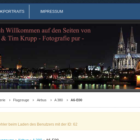
OKPORTRAITS
IMPRESSUM
erie
Flugzeuge
Airbus
A 380
A6-E00
ehler beim Laden des Benutzers mit der ID: 62