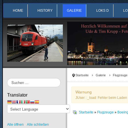
HOME
HISTORY
GALERIE
LOKS D
LO
Startseite
Galerie
Flugzeuge
Suchen
...
Warnung
Translator
JUser: :_load: Fehler beim Laden 
Startseite
»
Flugzeuge
»
Boein
Alle öffnen
Alle schließen