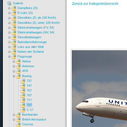
Galerie
Zurück zur Kategorieübersicht
Dampfloks (D)
E-Loks (D)
Dieselloks (D, ab 100 Km/h)
Dieselloks (D, unter 100 Km/h)
Elektrotriebwagen (FV, 93)
Elektrotriebwagen (NV, 94)
Dieseltriebwagen
Bahndienstfahrzeuge
Loks aus aller Welt
Neben der Schiene
Flugzeuge
Airbus
Antonow
ATR
Boeing
737
747
757
767
777
787
C-17
Bombardier
British Aerospace
Cessna