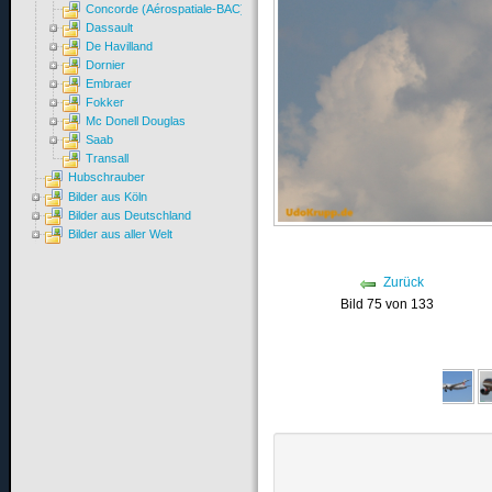
Concorde (Aérospatiale-BAC)
Dassault
De Havilland
Dornier
Embraer
Fokker
Mc Donell Douglas
Saab
Transall
Hubschrauber
Bilder aus Köln
Bilder aus Deutschland
Bilder aus aller Welt
Zurück
Bild 75 von 133