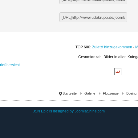
TOP 600:
Zuletzt hinzugekommen
-
M
Gesamtanzahl Bilder in allen Kateg
rieübersicht
Startseite
Galerie
Flugzeuge
Boeing
JSN Epic is designed by
JoomlaShine.com