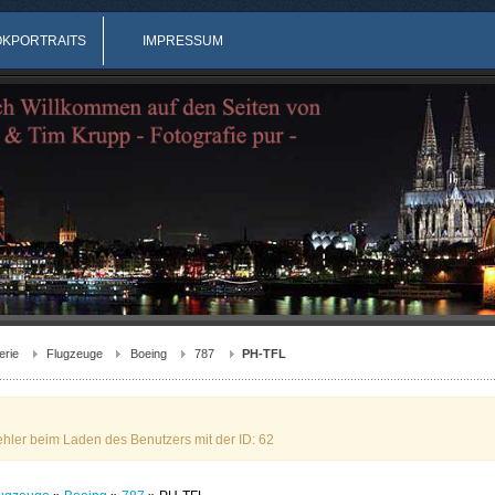
OKPORTRAITS
IMPRESSUM
erie
Flugzeuge
Boeing
787
PH-TFL
ehler beim Laden des Benutzers mit der ID: 62