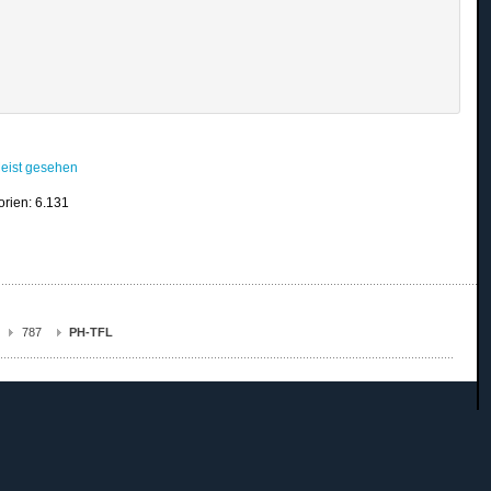
eist gesehen
orien: 6.131
787
PH-TFL