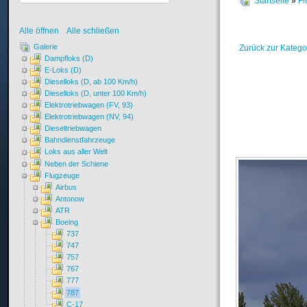
Startseite
»
Fl
Alle öffnen
Alle schließen
Galerie
Zurück zur Katego
Dampfloks (D)
E-Loks (D)
Dieselloks (D, ab 100 Km/h)
Dieselloks (D, unter 100 Km/h)
Elektrotriebwagen (FV, 93)
Elektrotriebwagen (NV, 94)
Dieseltriebwagen
Bahndienstfahrzeuge
Loks aus aller Welt
Neben der Schiene
Flugzeuge
Airbus
Antonow
ATR
Boeing
737
747
757
767
777
787
C-17