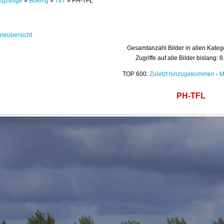
ugzeuge
»
Boeing
»
787
» PH-TFL
rieübersicht
Gesamtanzahl Bilder in allen Kateg
Zugriffe auf alle Bilder bislang: 
TOP 600:
Zuletzt hinzugekommen
-
M
PH-TFL