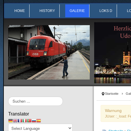
HOME
HISTORY
GALERIE
LOKS D
L
Startseite
Gal
Suchen
...
Warnung
Translator
JUser: :_load: F