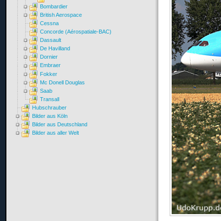
Bombardier
British Aerospace
Cessna
Concorde (Aérospatiale-BAC)
Dassault
De Havilland
Dornier
Embraer
Fokker
Mc Donell Douglas
Saab
Transall
Hubschrauber
Bilder aus Köln
Bilder aus Deutschland
Bilder aus aller Welt