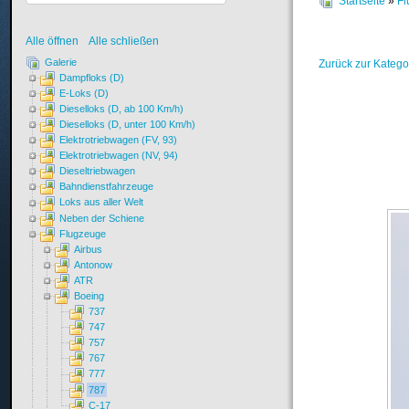
Startseite
»
Fl
Alle öffnen
Alle schließen
Galerie
Zurück zur Katego
Dampfloks (D)
E-Loks (D)
Dieselloks (D, ab 100 Km/h)
Dieselloks (D, unter 100 Km/h)
Elektrotriebwagen (FV, 93)
Elektrotriebwagen (NV, 94)
Dieseltriebwagen
Bahndienstfahrzeuge
Loks aus aller Welt
Neben der Schiene
Flugzeuge
Airbus
Antonow
ATR
Boeing
737
747
757
767
777
787
C-17