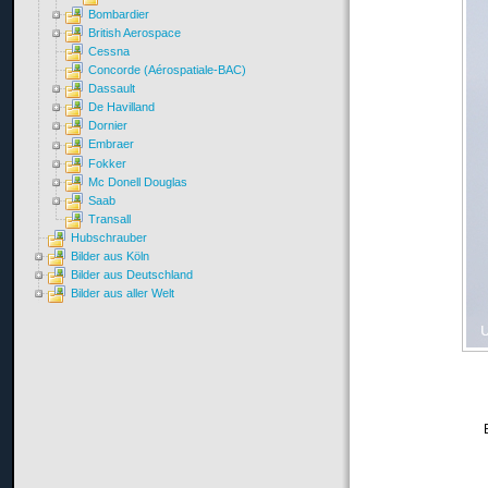
Bombardier
British Aerospace
Cessna
Concorde (Aérospatiale-BAC)
Dassault
De Havilland
Dornier
Embraer
Fokker
Mc Donell Douglas
Saab
Transall
Hubschrauber
Bilder aus Köln
Bilder aus Deutschland
Bilder aus aller Welt