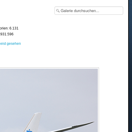
orien: 6.131
8.931.596
eist gesehen