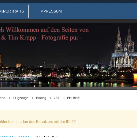
OKPORTRAITS
IMPRESSUM
erie
Flugzeuge
Boeing
787
PH-BHF
ehler beim Laden des Benutzers mit der ID: 62