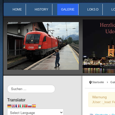
HOME
HISTORY
GALERIE
LOKS D
L
Startseite
Gal
Suchen
...
Warnung
Translator
JUser: :_load: F