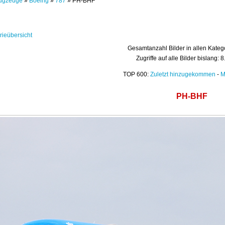
ugzeuge
»
Boeing
»
787
» PH-BHF
rieübersicht
Gesamtanzahl Bilder in allen Kateg
Zugriffe auf alle Bilder bislang: 
TOP 600:
Zuletzt hinzugekommen
-
M
PH-BHF