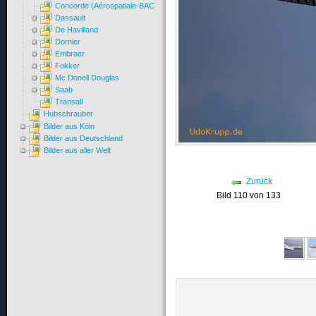
Concorde (Aérospatiale-BAC)
Dassault
De Havilland
Dornier
Embraer
Fokker
Mc Donell Douglas
Saab
Transall
Hubschrauber
Bilder aus Köln
Bilder aus Deutschland
Bilder aus aller Welt
Zurück
Bild 110 von 133