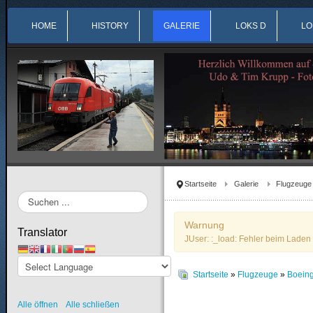
HOME
HISTORY
GALERIE
LOKS D
LO
Startseite
Galerie
Flugzeuge
Suchen
...
Warnung
Translator
JUser: :_load: Fehler beim Laden 
Startseite
»
Flugzeuge
»
Boein
Alle öffnen
Alle schließen