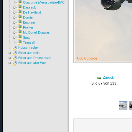
Concorde (Aérospatiale-BAC)
Dassault
De Havilland
Dornier
Embraer
Fokker
Mc Donell Douglas
Saab
Transall
Hubschrauber
Bilder aus Köln
Bilder aus Deutschland
Bilder aus aller Welt
Zurück
Bild 67 von 133