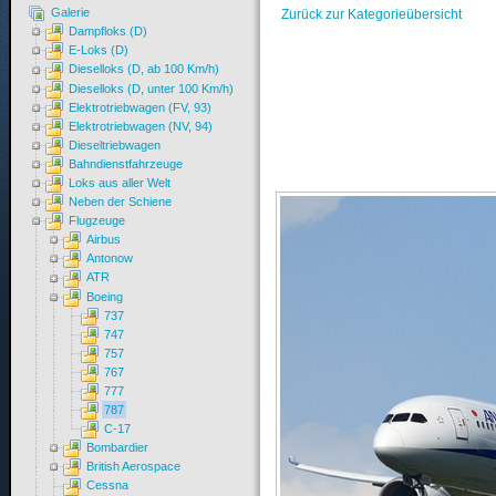
Galerie
Zurück zur Kategorieübersicht
Dampfloks (D)
E-Loks (D)
Dieselloks (D, ab 100 Km/h)
Dieselloks (D, unter 100 Km/h)
Elektrotriebwagen (FV, 93)
Elektrotriebwagen (NV, 94)
Dieseltriebwagen
Bahndienstfahrzeuge
Loks aus aller Welt
Neben der Schiene
Flugzeuge
Airbus
Antonow
ATR
Boeing
737
747
757
767
777
787
C-17
Bombardier
British Aerospace
Cessna