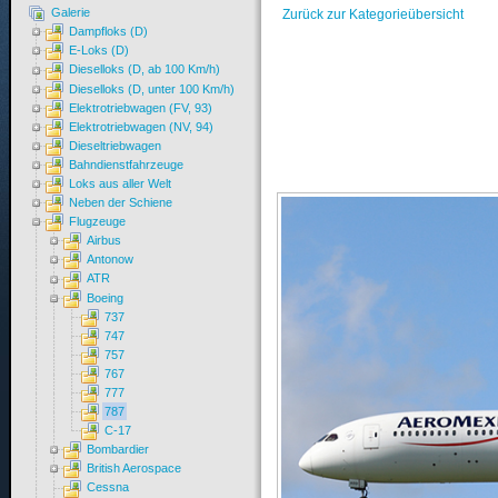
Galerie
Zurück zur Kategorieübersicht
Dampfloks (D)
E-Loks (D)
Dieselloks (D, ab 100 Km/h)
Dieselloks (D, unter 100 Km/h)
Elektrotriebwagen (FV, 93)
Elektrotriebwagen (NV, 94)
Dieseltriebwagen
Bahndienstfahrzeuge
Loks aus aller Welt
Neben der Schiene
Flugzeuge
Airbus
Antonow
ATR
Boeing
737
747
757
767
777
787
C-17
Bombardier
British Aerospace
Cessna