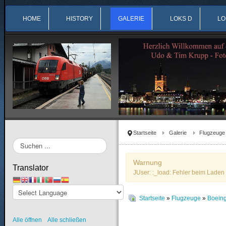
HOME
HISTORY
GALERIE
LOKS D
LO
Startseite
Galerie
Flugzeuge
Suchen
...
Warnung
Translator
JUser: :_load: Fehler beim Laden 
Startseite
»
Flugzeuge
»
Boein
Alle öffnen
Alle schließen