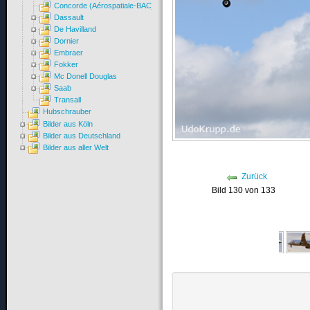
Concorde (Aérospatiale-BAC)
Dassault
De Havilland
Dornier
Embraer
Fokker
Mc Donell Douglas
Saab
Transall
Hubschrauber
Bilder aus Köln
Bilder aus Deutschland
Bilder aus aller Welt
Zurück
Bild 130 von 133