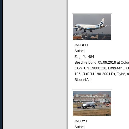
G-FBEH
Autor:
Zugriffe: 484
Beschreibung: 05.09.2018 at Colo
CGN, CN 19000128, Embraer ERJ
195LR (ERJ-190-200 LR), Flybe, o
Stobart Air
G-LCYT
Autor: