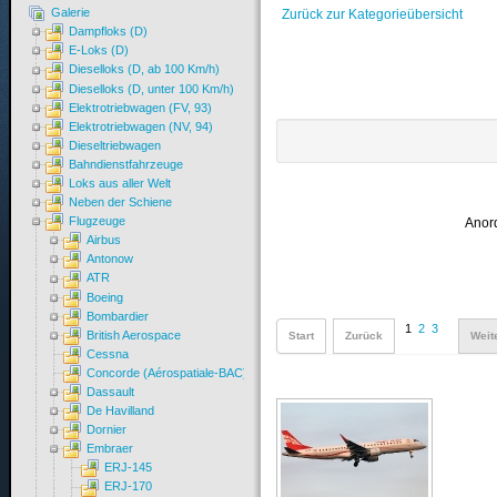
Galerie
Zurück zur Kategorieübersicht
Dampfloks (D)
E-Loks (D)
Dieselloks (D, ab 100 Km/h)
Dieselloks (D, unter 100 Km/h)
Elektrotriebwagen (FV, 93)
Elektrotriebwagen (NV, 94)
Dieseltriebwagen
Bahndienstfahrzeuge
Loks aus aller Welt
Neben der Schiene
Flugzeuge
Anor
Airbus
Antonow
ATR
Boeing
Bombardier
1
2
3
British Aerospace
Start
Zurück
Weit
Cessna
Concorde (Aérospatiale-BAC)
Dassault
De Havilland
Dornier
Embraer
ERJ-145
ERJ-170