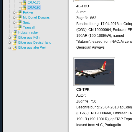
ERJ-175
4L-TGU
ERJ-190
Autor:
Fokker
Mc Donell Douglas
Zugriffe: 863
Saab
Beschreibung: 17.04.2018 at Colo
Transall
(CGN), CN 19000064, Embraer ER
Hubschrauber
190AR (190-100IGW), named
Bilder aus Köln
"Batumi", leased from NAC, Airzen
Bilder aus Deutschland
Georgian Airways
Bilder aus aller Welt
CS-TPR
Autor:
Zugriffe: 750
Beschreibung: 25.04.2018 at Colo
(CGN), CN 19000460, Embraer ER
190LR (190-100LR), opf TAP Expr
leased from ALC, Portugalia