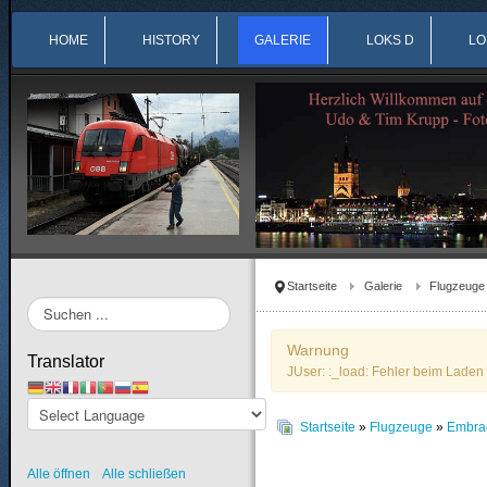
HOME
HISTORY
GALERIE
LOKS D
LO
Startseite
Galerie
Flugzeuge
Suchen
...
Warnung
Translator
JUser: :_load: Fehler beim Laden 
Startseite
»
Flugzeuge
»
Embra
Alle öffnen
Alle schließen