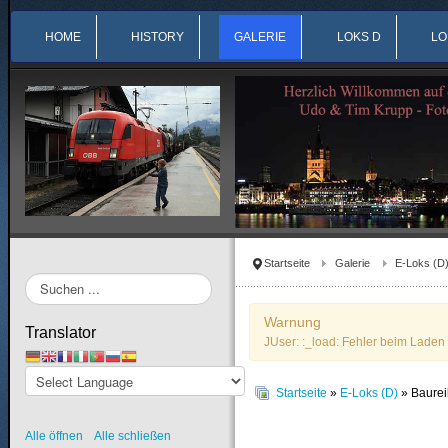
HOME
HISTORY
GALERIE
LOKS D
LO
Startseite
Galerie
E-Loks (D
Suchen
...
Warnung
Translator
JUser: :_load: Fehler beim Laden 
Startseite
»
E-Loks (D)
» Baure
Alle öffnen
Alle schließen