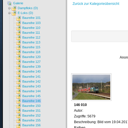
Galerie
Zurück zur Kategorieübersicht
Dampfloks (D)
E-Loks (D)
Baureihe 101
Baureihe 103
Baureihe 110
Baureihe 111
Baureihe 112
Baureihe 113
Baureihe 115
Baureihe 118
Baureihe 120
Anor
Baureihe 127
Baureihe 139
Baureihe 140
Baureihe 141
Baureihe 142
Baureihe 143
Baureihe 144
Baureihe 145
Baureihe 146
146 010
Baureihe 150
Autor:
Baureihe 151
Baureihe 152
Zugriffe: 5679
Baureihe 155
Beschreibung: Bild vom 19.04.201
Baureihe 156
Rathen