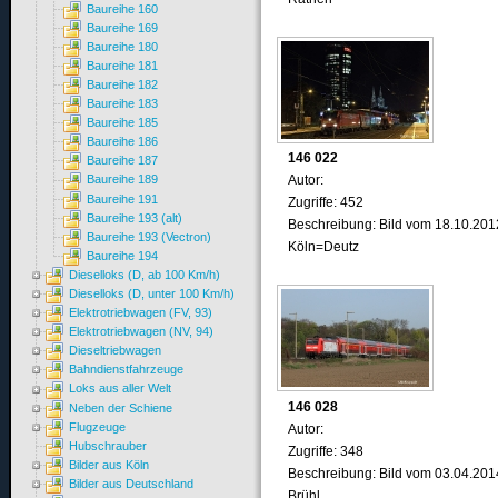
Baureihe 160
Baureihe 169
Baureihe 180
Baureihe 181
Baureihe 182
Baureihe 183
Baureihe 185
Baureihe 186
146 022
Baureihe 187
Autor:
Baureihe 189
Baureihe 191
Zugriffe: 452
Baureihe 193 (alt)
Beschreibung: Bild vom 18.10.201
Baureihe 193 (Vectron)
Köln=Deutz
Baureihe 194
Dieselloks (D, ab 100 Km/h)
Dieselloks (D, unter 100 Km/h)
Elektrotriebwagen (FV, 93)
Elektrotriebwagen (NV, 94)
Dieseltriebwagen
Bahndienstfahrzeuge
Loks aus aller Welt
146 028
Neben der Schiene
Flugzeuge
Autor:
Hubschrauber
Zugriffe: 348
Bilder aus Köln
Beschreibung: Bild vom 03.04.201
Bilder aus Deutschland
Brühl