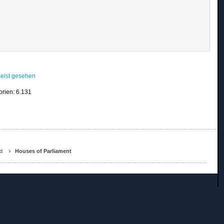
eist gesehen
orien: 6.131
d
Houses of Parliament