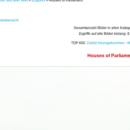
lder aus aller Welt
»
England
» Houses of Parliament
rieübersicht
Gesamtanzahl Bilder in allen Kateg
Zugriffe auf alle Bilder bislang: 
TOP 600:
Zuletzt hinzugekommen
-
M
Houses of Parliame