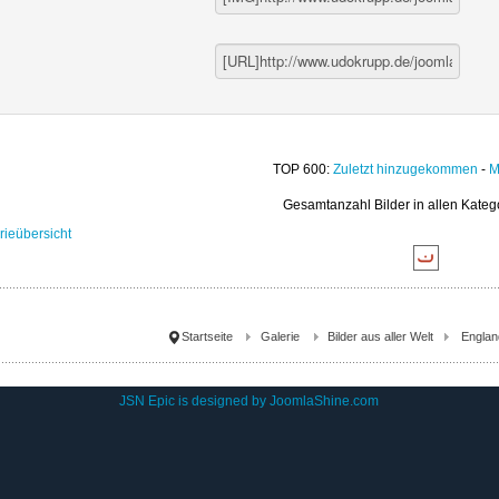
TOP 600:
Zuletzt hinzugekommen
-
M
Gesamtanzahl Bilder in allen Kateg
rieübersicht
Startseite
Galerie
Bilder aus aller Welt
Englan
JSN Epic is designed by
JoomlaShine.com