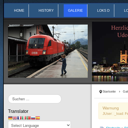
HOME
HISTORY
GALERIE
LOKS D
L
Startseite
Gal
Suchen
...
Warnung
Translator
JUser: :_load: F