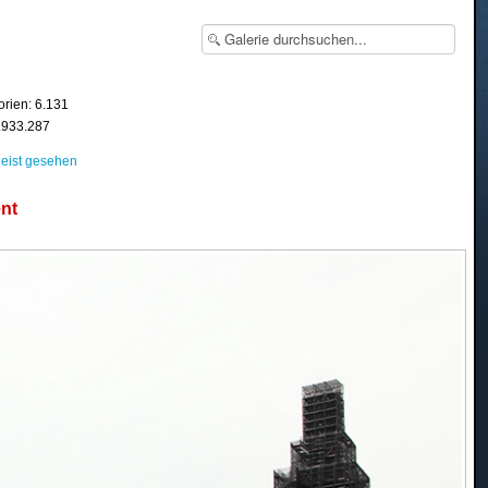
orien: 6.131
8.933.287
eist gesehen
nt