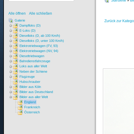
Startseite
»
Bi
Alle öffnen
Alle schließen
Galerie
Zurück zur Katego
Dampfloks (D)
E-Loks (D)
Dieselloks (D, ab 100 Km/h)
Dieselloks (D, unter 100 Km/h)
Elektrotriebwagen (FV, 93)
Elektrotriebwagen (NV, 94)
Dieseltriebwagen
Bahndienstfahrzeuge
Loks aus aller Welt
Neben der Schiene
Flugzeuge
Hubschrauber
Bilder aus Köln
Bilder aus Deutschland
Bilder aus aller Welt
England
Frankreich
Österreich