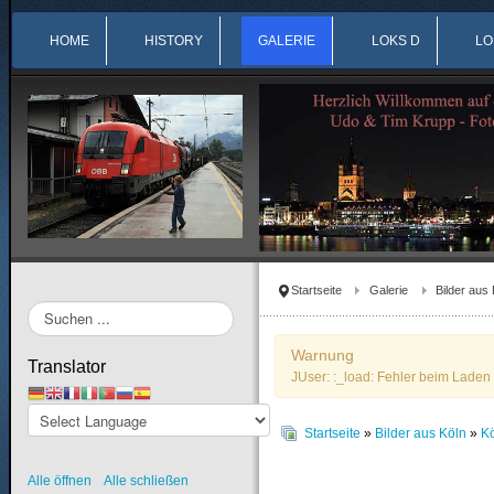
HOME
HISTORY
GALERIE
LOKS D
LO
Startseite
Galerie
Bilder aus 
Suchen
...
Warnung
Translator
JUser: :_load: Fehler beim Laden 
Startseite
»
Bilder aus Köln
»
K
Alle öffnen
Alle schließen