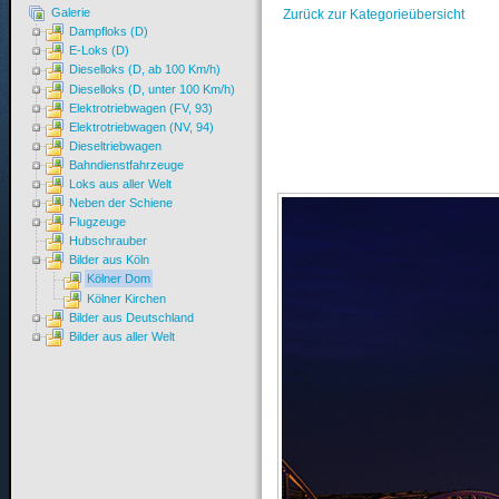
Galerie
Zurück zur Kategorieübersicht
Dampfloks (D)
E-Loks (D)
Dieselloks (D, ab 100 Km/h)
Dieselloks (D, unter 100 Km/h)
Elektrotriebwagen (FV, 93)
Elektrotriebwagen (NV, 94)
Dieseltriebwagen
Bahndienstfahrzeuge
Loks aus aller Welt
Neben der Schiene
Flugzeuge
Hubschrauber
Bilder aus Köln
Kölner Dom
Kölner Kirchen
Bilder aus Deutschland
Bilder aus aller Welt