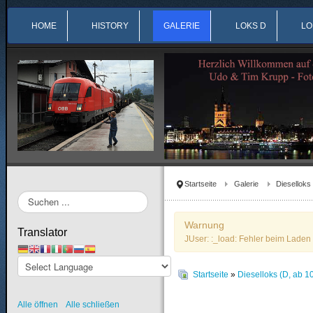
HOME
HISTORY
GALERIE
LOKS D
LO
Startseite
Galerie
Dieselloks
Suchen
...
Warnung
Translator
JUser: :_load: Fehler beim Laden 
Startseite
»
Dieselloks (D, ab 1
Alle öffnen
Alle schließen