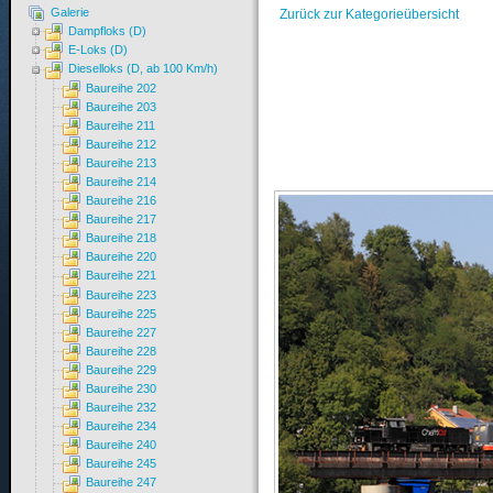
Galerie
Zurück zur Kategorieübersicht
Dampfloks (D)
E-Loks (D)
Dieselloks (D, ab 100 Km/h)
Baureihe 202
Baureihe 203
Baureihe 211
Baureihe 212
Baureihe 213
Baureihe 214
Baureihe 216
Baureihe 217
Baureihe 218
Baureihe 220
Baureihe 221
Baureihe 223
Baureihe 225
Baureihe 227
Baureihe 228
Baureihe 229
Baureihe 230
Baureihe 232
Baureihe 234
Baureihe 240
Baureihe 245
Baureihe 247