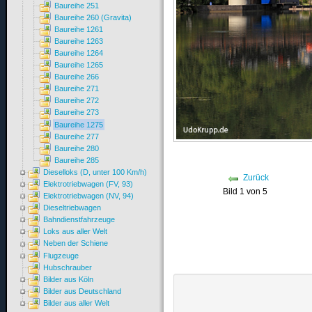
Baureihe 251
Baureihe 260 (Gravita)
Baureihe 1261
Baureihe 1263
Baureihe 1264
Baureihe 1265
Baureihe 266
Baureihe 271
Baureihe 272
Baureihe 273
Baureihe 1275
Baureihe 277
Baureihe 280
Baureihe 285
Dieselloks (D, unter 100 Km/h)
Zurück
Elektrotriebwagen (FV, 93)
Bild 1 von 5
Elektrotriebwagen (NV, 94)
Dieseltriebwagen
Bahndienstfahrzeuge
Loks aus aller Welt
Neben der Schiene
Flugzeuge
Hubschrauber
Bilder aus Köln
Bilder aus Deutschland
Bilder aus aller Welt