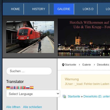
HOME
HISTORY
GALERIE
LOKS D
LO
Startseite
Galerie
Dieselloks
Suchen
...
Warnung
Translator
JUser: :_load: Fehler beim Laden 
Startseite
»
Dieselloks (D, unte
Alle öffnen
Alle schließen