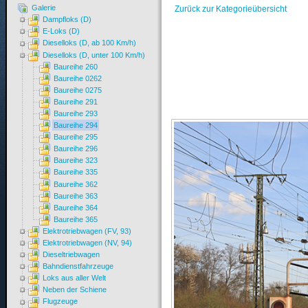
Galerie
Zurück zur Kategorieübersicht
Dampfloks (D)
E-Loks (D)
Dieselloks (D, ab 100 Km/h)
Dieselloks (D, unter 100 Km/h)
Baureihe 260
Baureihe 0262
Baureihe 0275
Baureihe 291
Baureihe 293
Baureihe 294
Baureihe 295
Baureihe 296
Baureihe 323
Baureihe 335
Baureihe 362
Baureihe 363
Baureihe 364
Baureihe 365
Elektrotriebwagen (FV, 93)
Elektrotriebwagen (NV, 94)
Dieseltriebwagen
Bahndienstfahrzeuge
Loks aus aller Welt
Neben der Schiene
Flugzeuge