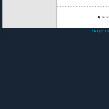
Startse
JSN Epic is 