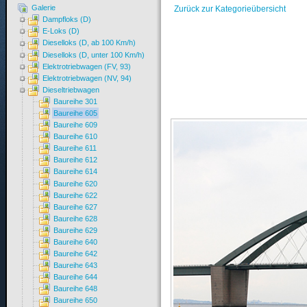
Galerie
Zurück zur Kategorieübersicht
Dampfloks (D)
E-Loks (D)
Dieselloks (D, ab 100 Km/h)
Dieselloks (D, unter 100 Km/h)
Elektrotriebwagen (FV, 93)
Elektrotriebwagen (NV, 94)
Dieseltriebwagen
Baureihe 301
Baureihe 605
Baureihe 609
Baureihe 610
Baureihe 611
Baureihe 612
Baureihe 614
Baureihe 620
Baureihe 622
Baureihe 627
Baureihe 628
Baureihe 629
Baureihe 640
Baureihe 642
Baureihe 643
Baureihe 644
Baureihe 648
Baureihe 650