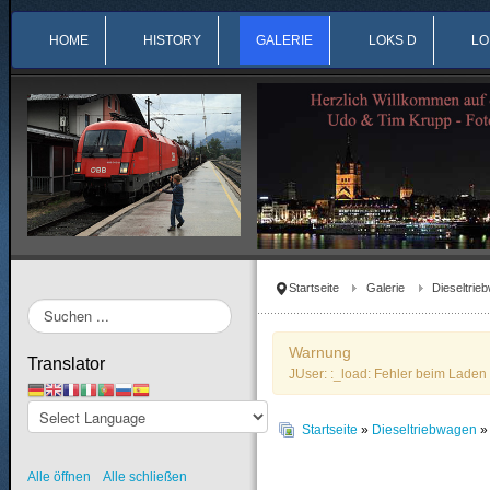
HOME
HISTORY
GALERIE
LOKS D
LO
Startseite
Galerie
Dieseltrie
Suchen
...
Warnung
Translator
JUser: :_load: Fehler beim Laden 
Startseite
»
Dieseltriebwagen
Alle öffnen
Alle schließen